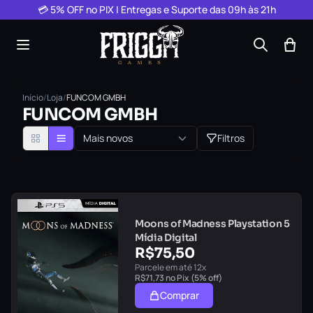
Pular para o conteúdo
💳 5% OFF no PIX | Entregas e Suporte das 09h às 21h
Início
/
Loja
/
FUNCOM GMBH
FUNCOM GMBH
Mais novos
Filtros
Moons of Madness Playstation 5
Mídia Digital
R$
75,50
Parcele em até 12x
R$
71,73
no Pix (5% off)
Comprar