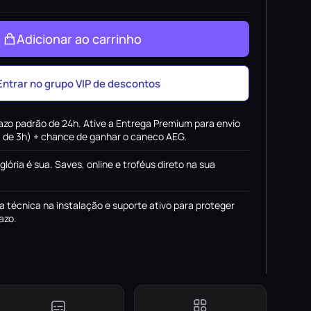
Adicionar ao carrinho
Entrar no grupo VIP de descontos
azo padrão de 24h. Ative a Entrega Premium para envio
x. de 3h) + chance de ganhar o caneco AEG.
 glória é sua. Saves, online e troféus direto na sua
a técnica na instalação e suporte ativo para proteger
azo.