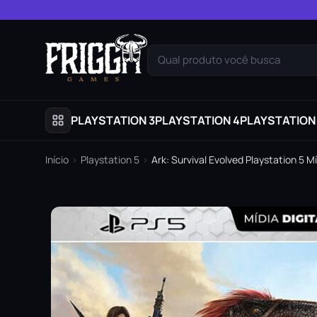
Pular para o conteúdo
Qual produto você busca
PLAYSTATION 3
PLAYSTATION 4
PLAYSTATION
Início
›
Playstation 5
›
Ark: Survival Evolved Playstation 5 Mí