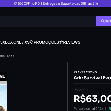
💳 5% OFF no PIX | Entregas e Suporte das 09h às 21h
Bus
 5
XBOX ONE / XS
PROMOÇÕES
REVIEWS
dia Digital
PLAYSTATION 5
Ark: Survival Evo
R$
69,90
R$
63,0
Parcele em até 12x
R