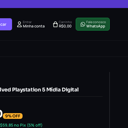
Entrar
Carrinho
Fale conosco
car
Minha conta
R$
0,00
WhatsApp
lved Playstation 5 Mídia Digital
0
9% OFF
$
59,85
no Pix (5% off)