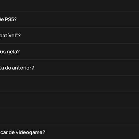
de PS5?
patível"?
éus nela?
a do anterior?
rocar de videogame?