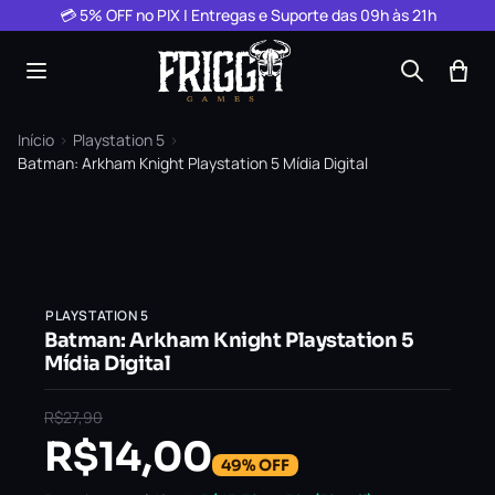
Pular para o conteúdo
💳 5% OFF no PIX | Entregas e Suporte das 09h às 21h
Início
›
Playstation 5
›
Batman: Arkham Knight Playstation 5 Mídia Digital
PLAYSTATION 5
Batman: Arkham Knight Playstation 5
Mídia Digital
R$
27,90
R$
14,00
49% OFF