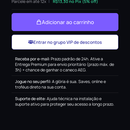
Parcele em até 12x
R$
13,30
no Pix (5% off)
Adicionar ao carrinho
Entrar no grupo VIP de descontos
Receba por e-mail
:
Prazo padrão de 24h. Ative a
Entrega Premium para envio prioritário (prazo máx. de
3h) + chance de ganhar o caneco AEG.
Jogue no seu perfil
:
A glória é sua. Saves, online e
troféus direto na sua conta.
Suporte de elite
:
Ajuda técnica na instalação e
suporte ativo para proteger seu acesso a longo prazo.