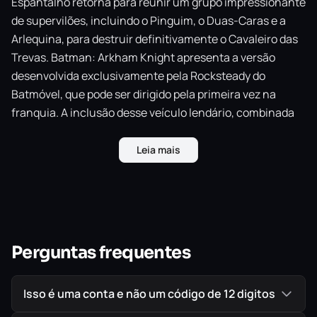
Espantalho retorna para reunir um grupo impressionante
de supervilões, incluindo o Pinguim, o Duas-Caras e a
Arlequina, para destruir definitivamente o Cavaleiro das
Trevas. Batman: Arkham Knight apresenta a versão
desenvolvida exclusivamente pela Rocksteady do
Batmóvel, que pode ser dirigido pela primeira vez na
franquia. A inclusão desse veículo lendário, combinada
com a jogabilidade aclamada da série Batman Arkham,
oferece aos jogadores a experiência definitiva de jogar
Leia mais
como Batman enquanto percorrem as ruas e voam pelo
céu de Gotham City. Seja O Batman.
Perguntas frequentes
Isso é uma conta e não um código de 12 digitos