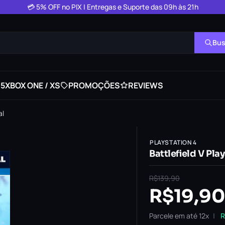
💳 5% OFF no PIX | Entregas e Suporte das 09h às 21h
Bus
 5
XBOX ONE / XS
PROMOÇÕES
REVIEWS
al
PLAYSTATION 4
Battlefield V Pla
R$
139,90
R$
19,90
Parcele em até 12x
R