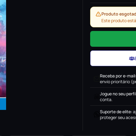
Produto esgota
Este produto está
Receba por e-mail
envio prioritário 
Jogue no seu perfi
conta.
Suporte de elite
:
a
proteger seu acess