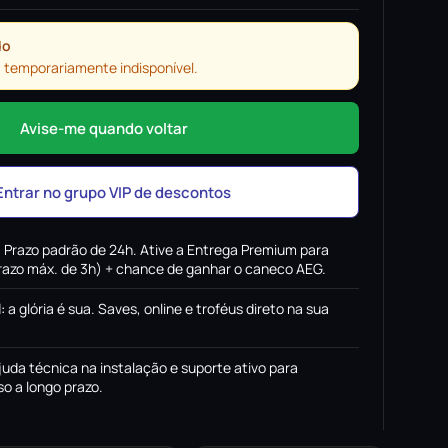
do
 temporariamente indisponível.
Avise-me quando voltar
Entrar no grupo VIP de descontos
:
Prazo padrão de 24h. Ative a Entrega Premium para
(prazo máx. de 3h) + chance de ganhar o caneco AEG.
l
:
a glória é sua. Saves, online e troféus direto na sua
juda técnica na instalação e suporte ativo para
o a longo prazo.