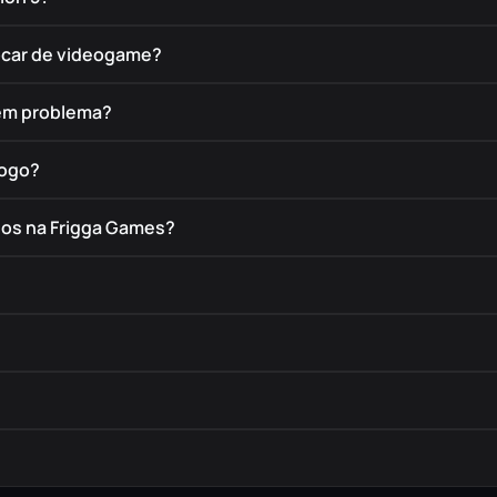
rocar de videogame?
tem problema?
jogo?
dos na Frigga Games?