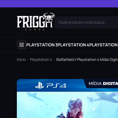
Pular para o conteúdo
Qual produto você busca
PLAYSTATION 3
PLAYSTATION 4
PLAYSTATION
Início
›
Playstation 4
›
Battlefield V Playstation 4 Mídia Digit