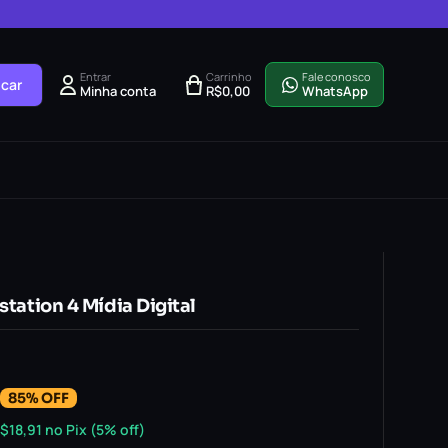
Entrar
Carrinho
Fale conosco
car
Minha conta
R$
0,00
WhatsApp
ystation 4 Mídia Digital
85% OFF
$
18,91
no Pix (5% off)