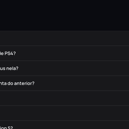
de PS4?
éus nela?
nta do anterior?
ion 5?