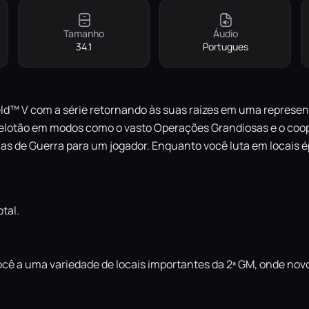
Tamanho
Áudio
34.1
Portugues
ld™ V com a série retornando às suas raízes em uma represen
u pelotão em modos como o vasto Operações Grandiosas e o c
s de Guerra para um jogador. Enquanto você luta em locais ép
tal.
ocê a uma variedade de locais importantes da 2ª GM, onde n