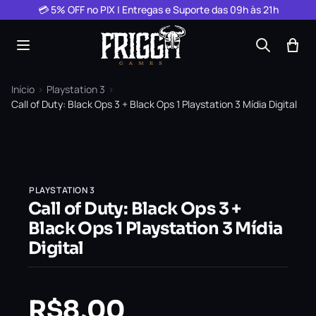
Pular para o conteúdo
💳 5% OFF no PIX | Entregas e Suporte das 09h às 21h
Início
›
Playstation 3
›
Call of Duty: Black Ops 3 + Black Ops 1 Playstation 3 Mídia Digital
PLAYSTATION 3
Call of Duty: Black Ops 3 +
Black Ops 1 Playstation 3 Mídia
Digital
R$
8,00