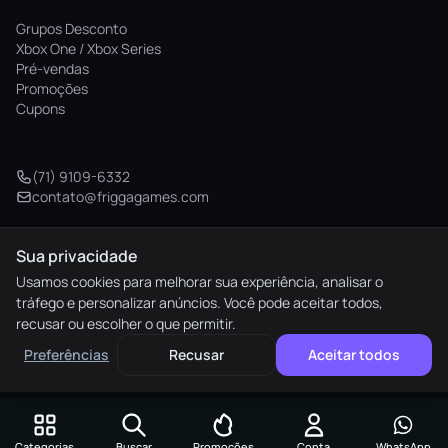
Grupos Desconto
Xbox One / Xbox Series
Pré-vendas
Promoções
Cupons
(71) 9109-6332
contato@friggagames.com
Sua privacidade
© 2026 Frigga Games. Todos os direitos reservados.
Usamos cookies para melhorar sua experiência, analisar o
tráfego e personalizar anúncios. Você pode aceitar todos,
elo
AMEX
pix
HIPER
recusar ou escolher o que permitir.
M. Pago
Preferências
Recusar
Aceitar todos
Preferências de cookies
Categorias
Buscar
Promoções
Conta
WhatsApp