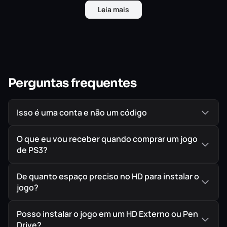
Leia mais
Duty: Black Ops original.
A versão de Call of Duty: Black Ops III para sistema
PlayStation 3 não inclui um modo de jogo de campanha
solo ou cooperativa, e não contém todas as funções de
jogo presentes na versão para o sistema PlayStation 4.
Perguntas frequentes
Isso é uma conta e não um código
O que eu vou receber quando comprar um jogo
de PS3?
De quanto espaço preciso no HD para instalar o
jogo?
Posso instalar o jogo em um HD Externo ou Pen
Drive?