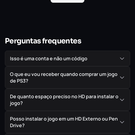
amigos na Corrida Mortal para se tornar o Campeão
Supremo. No caminho para se tornar o corredor da
Galeria da Fama, treinamento e habilidade irão lhe dar
vantagem em uma corrida em que qualquer um pode
vencer.
Perguntas frequentes
Isso é uma conta e não um código
O que eu vou receber quando comprar um jogo
de PS3?
De quanto espaço preciso no HD para instalar o
jogo?
Posso instalar o jogo em um HD Externo ou Pen
Drive?