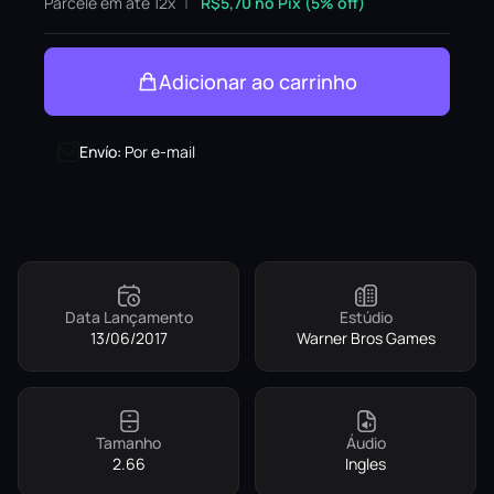
Parcele em até 12x
R$
5,70
no Pix (5% off)
Adicionar ao carrinho
Envío
:
Por e-mail
Data Lançamento
Estúdio
13/06/2017
Warner Bros Games
Tamanho
Áudio
2.66
Ingles