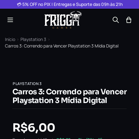
Pular para o conteúdo
💳 5% OFF no PIX | Entregas e Suporte das 09h às 21h
Início
›
Playstation 3
›
Carros 3: Correndo para Vencer Playstation 3 Mídia Digital
PLAYSTATION 3
Carros 3: Correndo para Vencer
Playstation 3 Mídia Digital
R$
6,00