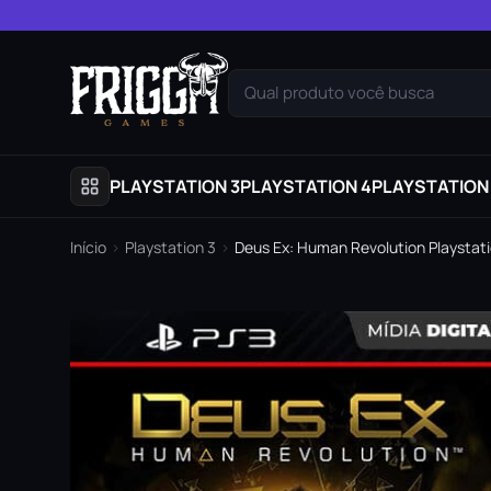
Pular para o conteúdo
Qual produto você busca
PLAYSTATION 3
PLAYSTATION 4
PLAYSTATION
Início
›
Playstation 3
›
Deus Ex: Human Revolution Playstatio