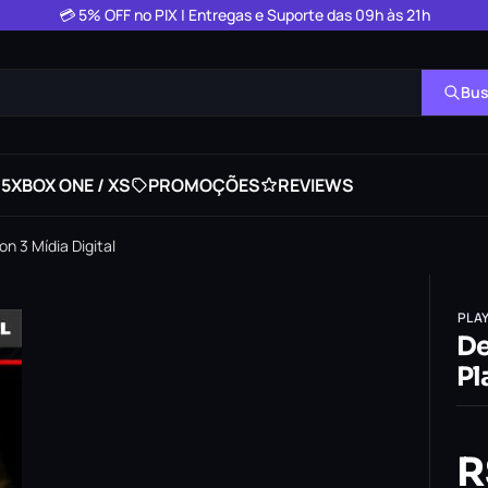
💳 5% OFF no PIX | Entregas e Suporte das 09h às 21h
Bus
 5
XBOX ONE / XS
PROMOÇÕES
REVIEWS
n 3 Mídia Digital
PLA
De
Pl
R