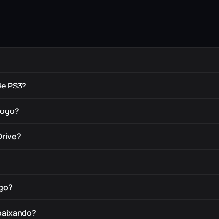
de PS3?
jogo?
Drive?
ogo?
 baixando?