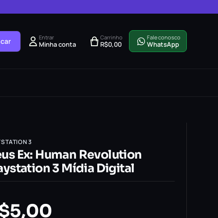
Entrar
Carrinho
Fale conosco
car
Minha conta
R$
0,00
WhatsApp
YSTATION 3
us Ex: Human Revolution
aystation 3 Mídia Digital
$
5,00