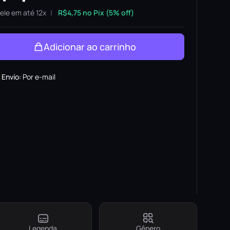
ele em até 12x
R$
4,75
no Pix (5% off)
Adicionar ao carrinho
Envío
:
Por e-mail
Legenda
Gênero