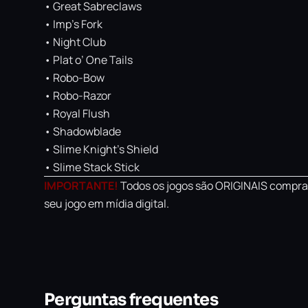
• Great Sabreclaws
• Imp’s Fork
• Night Club
• Plat o’ One Tails
• Robo-Bow
• Robo-Razor
• Royal Flush
• Shadowblade
• Slime Knight’s Shield
• Slime Stack Stick
IMPORTANTE!
Todos os jogos são ORIGINAIS comprad
seu jogo em mídia digital.
Perguntas frequentes