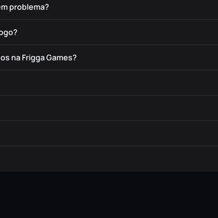
tem problema?
jogo?
dos na Frigga Games?