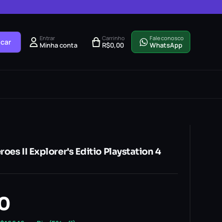
Entrar
Carrinho
Fale conosco
car
Minha conta
R$
0,00
WhatsApp
es II Explorer's Editio Playstation 4
90