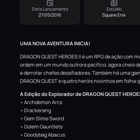
Data Lançamento
Estúdio
27/05/2016
Square Enix
UMA NOVA AVENTURA INICIA!
DRAGON QUEST HEROES II é um RPG de ação com muit
ordem em um mundo outrora pacífico, agora cheio de
e derrotar chefes desafiadores. Também há uma gama
DRAGON QUEST e quatro heróis novinhos em folha que
A Edição do Explorador de DRAGON QUEST HEROES II
• Archdemon Arcs
• Drackerang
• Gem Slime Sword
• Golem Gauntlets
• Goodybag Abacus