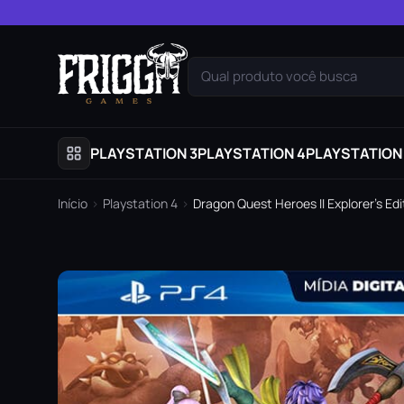
Pular para o conteúdo
Qual produto você busca
PLAYSTATION 3
PLAYSTATION 4
PLAYSTATION
Início
›
Playstation 4
›
Dragon Quest Heroes II Explorer’s Edit