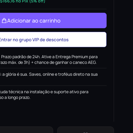
$
166,16
no Pix (5% off)
Adicionar ao carrinho
Entrar no grupo VIP de descontos
:
Prazo padrão de 24h. Ative a Entrega Premium para
(prazo máx. de 3h) + chance de ganhar o caneco AEG.
l
:
a glória é sua. Saves, online e troféus direto na sua
juda técnica na instalação e suporte ativo para
o a longo prazo.