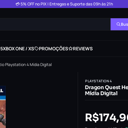
💳 5% OFF no PIX | Entregas e Suporte das 09h às 21h
Bus
 5
XBOX ONE / XS
PROMOÇÕES
REVIEWS
io Playstation 4 Mídia Digital
PLAYSTATION 4
Dragon Quest Hero
Mídia Digital
R$
174,