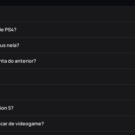
de PS4?
éus nela?
nta do anterior?
ion 5?
rocar de videogame?