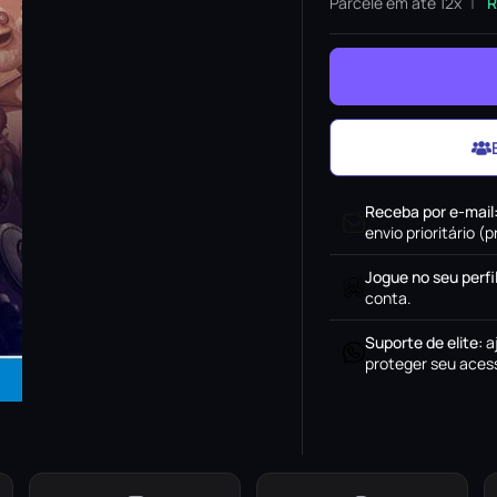
Parcele em até 12x
R
Receba por e-mail
envio prioritário 
Jogue no seu perfi
conta.
Suporte de elite
:
a
proteger seu acess