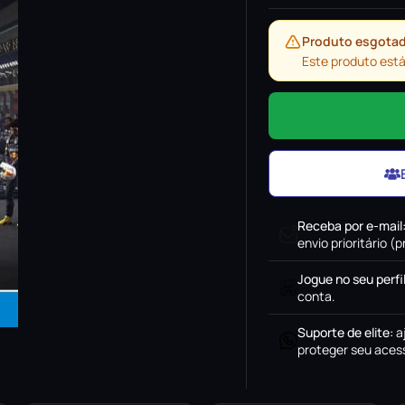
Produto esgota
Este produto está
Receba por e-mail
envio prioritário 
Jogue no seu perfi
conta.
Suporte de elite
:
a
proteger seu acess