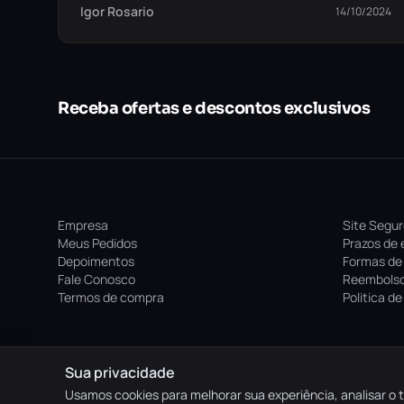
Igor Rosario
14/10/2024
Receba ofertas e descontos exclusivos
Empresa
Site Segu
Meus Pedidos
Prazos de 
Depoimentos
Formas de
Fale Conosco
Reembolso
Termos de compra
Politica d
Sua privacidade
Usamos cookies para melhorar sua experiência, analisar o t
© 2026 Frigga Games. Todos os direitos reservados.