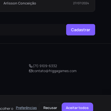
Arlisson Conceição
27/07/2024
Cadastrar
(71) 9109-6332
contato@friggagames.com
Preferências
Recusar
Aceitar todos
scolher o
elo
AMEX
pix
M. Pago
HIPER