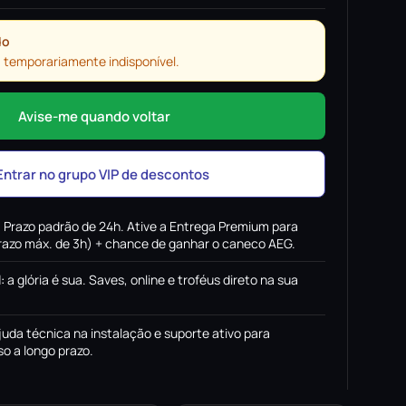
do
 temporariamente indisponível.
Avise-me quando voltar
Entrar no grupo VIP de descontos
:
Prazo padrão de 24h. Ative a Entrega Premium para
(prazo máx. de 3h) + chance de ganhar o caneco AEG.
l
:
a glória é sua. Saves, online e troféus direto na sua
juda técnica na instalação e suporte ativo para
o a longo prazo.