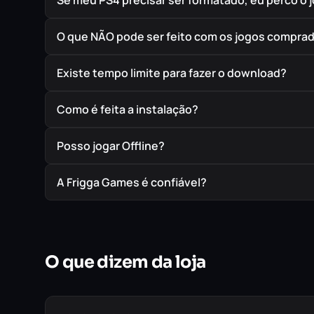
Se meu PS4 precisar ser formatado, eu perco o 
O que NÃO pode ser feito com os jogos compra
Existe tempo limite para fazer o download?
Como é feita a instalação?
Posso jogar Offline?
A Frigga Games é confiável?
O que dizem da loja