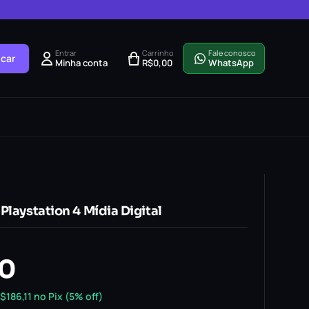
Entrar
Carrinho
Fale conosco
car
Minha conta
R$
0,00
WhatsApp
Playstation 4 Mídia Digital
90
$
186,11
no Pix (5% off)