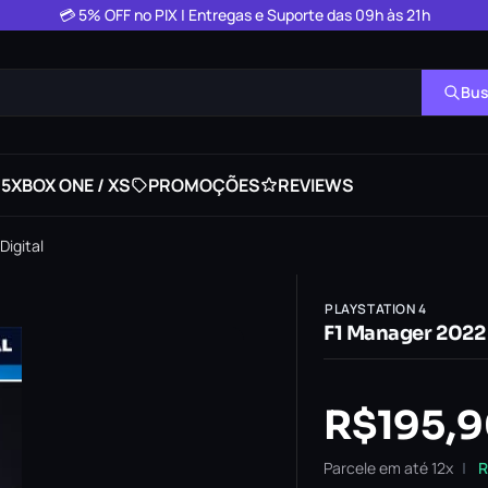
💳 5% OFF no PIX | Entregas e Suporte das 09h às 21h
Bus
 5
XBOX ONE / XS
PROMOÇÕES
REVIEWS
Digital
PLAYSTATION 4
F1 Manager 2022 
R$
195,
Parcele em até 12x
R