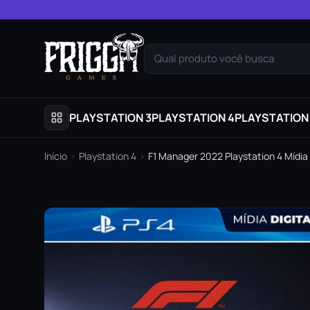
Pular para o conteúdo
Qual produto você busca
PLAYSTATION 3
PLAYSTATION 4
PLAYSTATION
Início
›
Playstation 4
›
F1 Manager 2022 Playstation 4 Mídia 