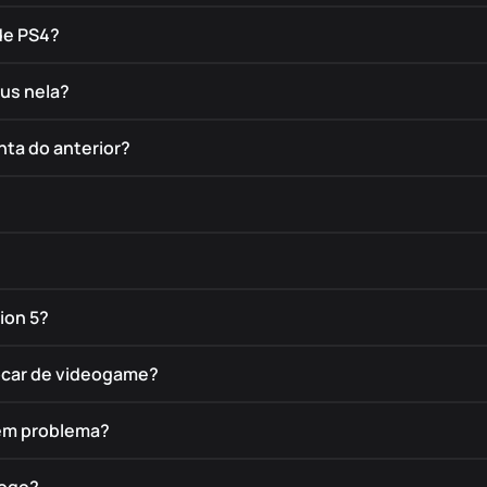
de PS4?
éus nela?
nta do anterior?
ion 5?
rocar de videogame?
tem problema?