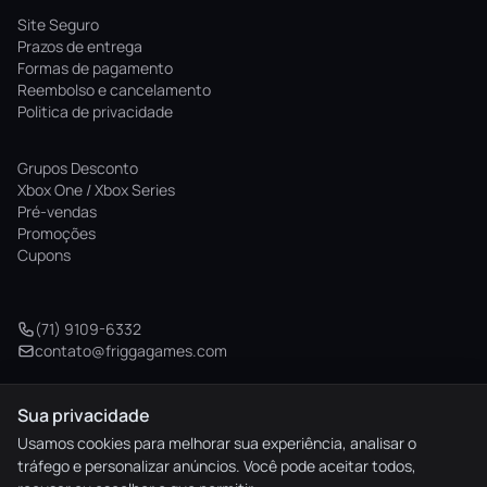
Site Seguro
Prazos de entrega
Formas de pagamento
Reembolso e cancelamento
Politica de privacidade
Grupos Desconto
Xbox One / Xbox Series
Pré-vendas
Promoções
Cupons
(71) 9109-6332
contato@friggagames.com
Sua privacidade
© 2026 Frigga Games. Todos os direitos reservados.
Usamos cookies para melhorar sua experiência, analisar o
tráfego e personalizar anúncios. Você pode aceitar todos,
elo
AMEX
pix
HIPER