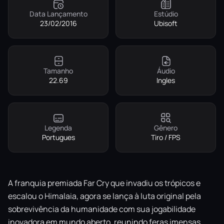
Data Lançamento
Estúdio
23/02/2016
Ubisoft
Tamanho
Áudio
22.69
Ingles
Legenda
Gênero
Portugues
Tiro / FPS
A franquia premiada Far Cry que invadiu os trópicos e
escalou o Himalaia, agora se lança à luta original pela
sobrevivência da humanidade com sua jogabilidade
inovadora em mundo aberto, reunindo feras imensas,