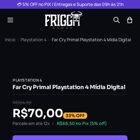
Pular para o conteúdo
💳 5% OFF no PIX | Entregas e Suporte das 09h às 21h
Início
›
Playstation 4
›
Far Cry Primal Playstation 4 Mídia Digital
PLAYSTATION 4
Far Cry Primal Playstation 4 Mídia Digital
R$
104,90
R$
70,00
33% OFF
Parcele em até 12x
R$
66,50
no Pix (5% off)