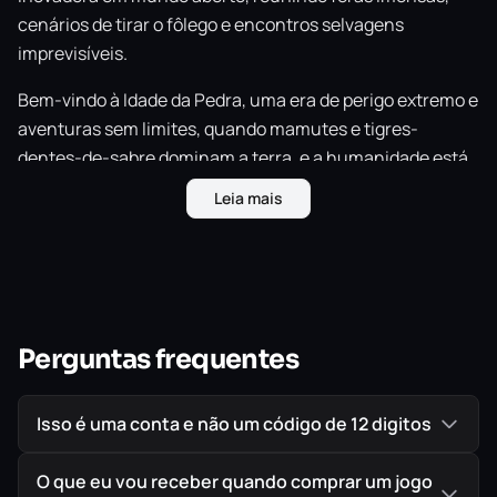
cenários de tirar o fôlego e encontros selvagens
imprevisíveis.
Bem-vindo à Idade da Pedra, uma era de perigo extremo e
aventuras sem limites, quando mamutes e tigres-
dentes-de-sabre dominam a terra, e a humanidade está
no final da cadeia alimentar. Como o último sobrevivente
Leia mais
do seu grupo de caça, você aprenderá a criar um arsenal
mortal, domar predadores temíveis e ser mais esperto
que as tribos inimigas para conquistar a terra de Oros e
se tornar o Predador Alfa.
Perguntas frequentes
Isso é uma conta e não um código de 12 digitos
O que eu vou receber quando comprar um jogo