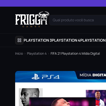
Pular para o conteúdo
Qual produto você busca
PLAYSTATION 3
PLAYSTATION 4
PLAYSTATION
Início
›
Playstation 4
›
FIFA 21 Playstation 4 Mídia Digital