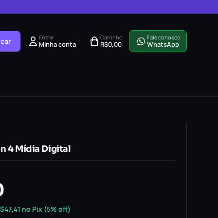
Entrar
Carrinho
Fale conosco
car
Minha conta
R$
0,00
WhatsApp
on 4 Mídia Digital
0
$
47,41
no Pix (5% off)