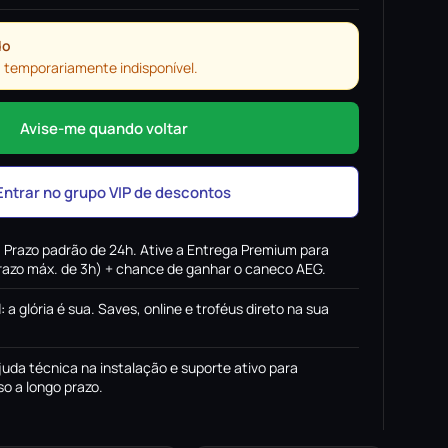
do
 temporariamente indisponível.
Avise-me quando voltar
Entrar no grupo VIP de descontos
:
Prazo padrão de 24h. Ative a Entrega Premium para
(prazo máx. de 3h) + chance de ganhar o caneco AEG.
l
:
a glória é sua. Saves, online e troféus direto na sua
juda técnica na instalação e suporte ativo para
o a longo prazo.