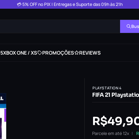
💳 5% OFF no PIX | Entregas e Suporte das 09h às 21h
Bus
 5
XBOX ONE / XS
PROMOÇÕES
REVIEWS
PLAYSTATION 4
FIFA 21 Playstati
R$
49,9
Parcele em até 12x
R