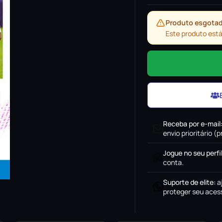
Produto esgota
Este produto está
Receba por e-mail
envio prioritário 
Jogue no seu perfi
conta.
Suporte de elite
:
a
proteger seu acess