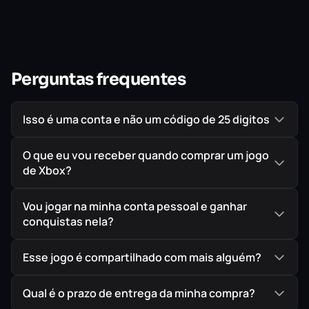
adicionais para personalizar a experiência de jogo e a
dificuldade, tais como:
Opções de assistência nas batalhas (aumentos de HP,
do medidor de ATB e do Limit Break)
Perguntas frequentes
Aumento da velocidade do jogo (x3)
Ausência de confrontos aleatórios
Isso é uma conta e não um código de 25 digitos
O que eu vou receber quando comprar um jogo
de Xbox?
IMPORTANTE!
Todos os jogos são ORIGINAIS comprados
diretamente na Loja Oficial da Microsoft, garantindo
Vou jogar na minha conta pessoal e ganhar
assim a melhor procedência possível para seu jogo em
conquistas nela?
mídia digital.
Esse jogo é compartilhado com mais alguém?
Qual é o prazo de entrega da minha compra?