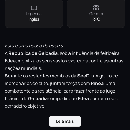
Legenda
Gênero
Ingles
RPG
Esta é uma época de guerra.
A
República de Galbadia
, sob a influência da feiticeira
Edea
, mobiliza os seus vastos exércitos contra as outras
nações mundiais.
Squall
e os restantes membros da
SeeD
, um grupo de
mercenários de elite, juntam forças com
Rinoa
, uma
combatente da resistência, para fazer frente ao jugo
tirânico de
Galbadia
e impedir que
Edea
cumpra o seu
derradeiro objetivo.
Este produto é uma
remasterização
do
FINAL FANTASY
Leia mais
VIII
com vários melhoramentos que incluem opções