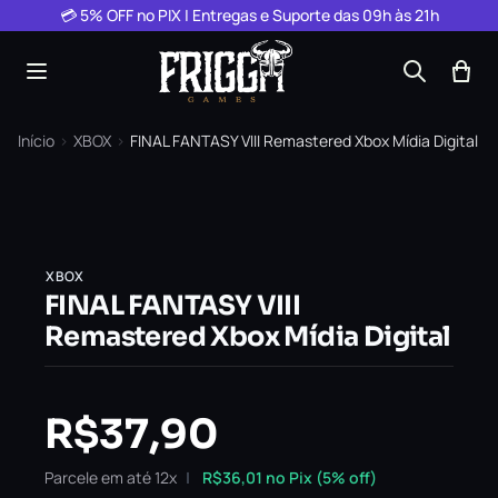
Pular para o conteúdo
💳 5% OFF no PIX | Entregas e Suporte das 09h às 21h
Início
›
XBOX
›
FINAL FANTASY VIII Remastered Xbox Mídia Digital
XBOX
FINAL FANTASY VIII
Remastered Xbox Mídia Digital
R$
37,90
Parcele em até 12x
R$
36,01
no Pix (5% off)