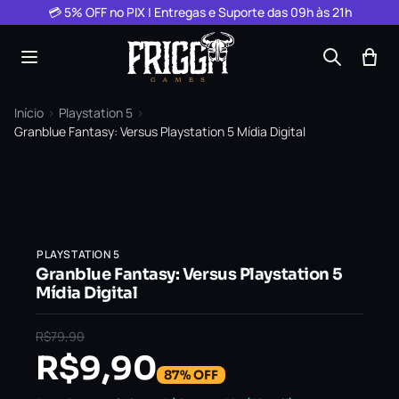
Pular para o conteúdo
💳 5% OFF no PIX | Entregas e Suporte das 09h às 21h
Início
›
Playstation 5
›
Granblue Fantasy: Versus Playstation 5 Mídia Digital
PLAYSTATION 5
Granblue Fantasy: Versus Playstation 5
Mídia Digital
R$
79,90
R$
9,90
87% OFF