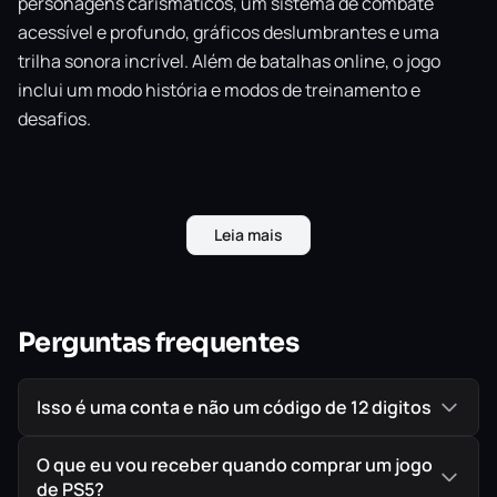
personagens carismáticos, um sistema de combate
acessível e profundo, gráficos deslumbrantes e uma
trilha sonora incrível. Além de batalhas online, o jogo
inclui um modo história e modos de treinamento e
desafios.
IMPORTANTE!
Todos os jogos são ORIGINAIS comprados
Leia mais
diretamente na PlayStation Store, a Loja Oficial da Sony,
garantindo assim a melhor procedência possível para
seu jogo em mídia digital.
Perguntas frequentes
Isso é uma conta e não um código de 12 digitos
O que eu vou receber quando comprar um jogo
de PS5?