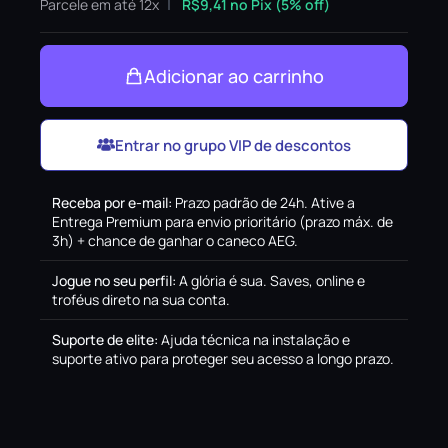
Parcele em até 12x
R$
9,41
no Pix (5% off)
Adicionar ao carrinho
Entrar no grupo VIP de descontos
Receba por e-mail
:
Prazo padrão de 24h. Ative a
Entrega Premium para envio prioritário (prazo máx. de
3h) + chance de ganhar o caneco AEG.
Jogue no seu perfil
:
A glória é sua. Saves, online e
troféus direto na sua conta.
Suporte de elite
:
Ajuda técnica na instalação e
suporte ativo para proteger seu acesso a longo prazo.