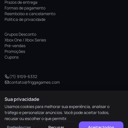
Prazos de entrega
Formas de pagamento
Reembolso e cancelamento
Politica de privacidade
Grupos Desconto
Xbox One / Xbox Series
Pré-vendas
Promoções
Cupons
(71) 9109-6332
contato@friggagames.com
Sua privacidade
© 2026 Frigga Games. Todos os direitos reservados.
Usamos cookies para melhorar sua experiência, analisar o
tráfego e personalizar anúncios. Você pode aceitar todos,
elo
AMEX
pix
HIPER
recusar ou escolher o que permitir.
M. Pago
Preferências
Recusar
Aceitar todos