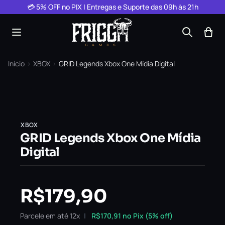
Pular para o conteúdo
💳 5% OFF no PIX | Entregas e Suporte das 09h às 21h
Início
›
XBOX
›
GRID Legends Xbox One Mídia Digital
XBOX
GRID Legends Xbox One Mídia
Digital
R$
179,90
Parcele em até 12x
R$
170,91
no Pix (5% off)