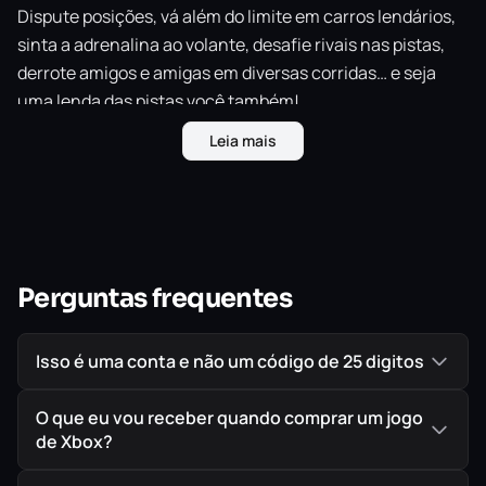
Dispute posições, vá além do limite em carros lendários,
sinta a adrenalina ao volante, desafie rivais nas pistas,
derrote amigos e amigas em diversas corridas… e seja
uma lenda das pistas você também!
Jogue com até 21 amigos ou amigas no GRID mais
Leia mais
social e conectado de todos os tempos, incluindo a
opção de jogo crossplay.
Participe de corridas com uma variedade
impressionante de carros, novos locais em cidades
como Londres e Moscou, participe de eventos
Perguntas frequentes
empolgantes e crie rivalidades únicas.
Use o Criador de Corridas para projetar disputas
Isso é uma conta e não um código de 25 digitos
cheias de adrenalina e arrasar com suas amizades,
com eventos do tipo Eliminação, corridas eletrizantes
O que eu vou receber quando comprar um jogo
com portões de impulso e o retorno do Drift. Quer ver
de Xbox?
superesportivos na pista contra caminhões enormes?
Vá em frente!