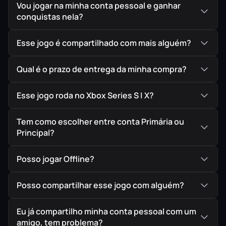
Vou jogar na minha conta pessoal e ganhar
Faça parte do espetáculo do automobilismo em nosso
conquistas nela?
modo história, Rumo à Glória, ou mergulhe no maior
modo Carreira de todos os tempos, com centenas de
Esse jogo é compartilhado com mais alguém?
eventos fascinantes.
Qual é o prazo de entrega da minha compra?
IMPORTANTE!
Todos os jogos são ORIGINAIS comprados
Esse jogo roda no Xbox Series S | X?
diretamente na PlayStation Store, a Loja Oficial da Sony,
garantindo assim a melhor procedência possível para
Tem como escolher entre conta Primária ou
Principal?
seu jogo em mídia digital.
Posso jogar Offline?
Posso compartilhar esse jogo com alguém?
Eu já compartilho minha conta pessoal com um
amigo, tem problema?