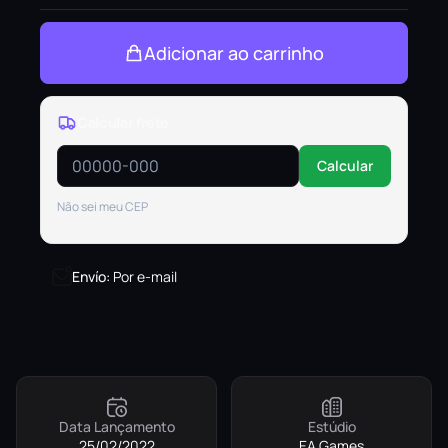
Adicionar ao carrinho
Calcular frete
Calcular
Não sei meu CEP
Envío
:
Por e-mail
Data Lançamento
Estúdio
25/02/2022
EA Games