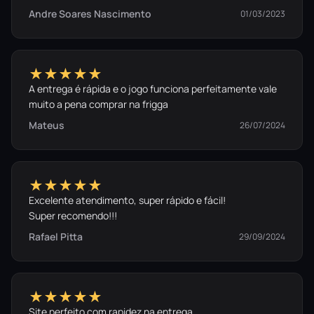
Andre Soares Nascimento
01/03/2023
“Ah shit, here we go again.”
Adquira sua coletânea definitiva e volte para
★★★★★
casa.
A entrega é rápida e o jogo funciona perfeitamente vale
muito a pena comprar na frigga
Mateus
26/07/2024
★★★★★
Excelente atendimento, super rápido e fácil!
Super recomendo!!!
Rafael Pitta
29/09/2024
★★★★★
Site perfeito com rapidez na entrega