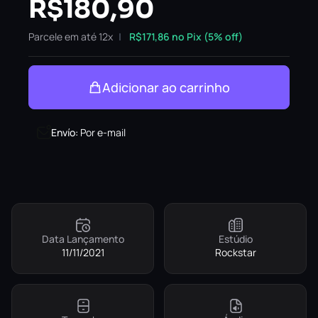
R$
180,90
Parcele em até 12x
R$
171,86
no Pix (5% off)
Adicionar ao carrinho
Envío
:
Por e-mail
Data Lançamento
Estúdio
11/11/2021
Rockstar