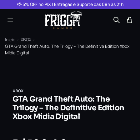
Pular para o conteúdo
💳 5% OFF no PIX | Entregas e Suporte das 09h às 21h
Início
›
XBOX
›
GTA Grand Theft Auto: The Trilogy – The Definitive Edition Xbox
Mídia Digital
XBOX
GTA Grand Theft Auto: The
Trilogy – The Definitive Edition
Xbox Mídia Digital