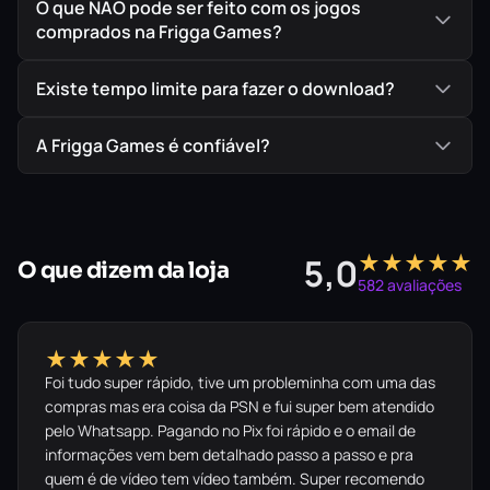
O que NÃO pode ser feito com os jogos
🌴 GTA: Vice City
comprados na Frigga Games?
A década de 80 te chama. Viva a jornada de
ascensão, traição e vingança de Tommy Vercetti
Existe tempo limite para fazer o download?
em uma cidade neon movida a excessos e
corrupção.
A Frigga Games é confiável?
🚲 GTA: San Andreas
★★★★★
5,0
O que dizem da loja
582 avaliações
A jornada épica de CJ. Explore o estado inteiro de
San Andreas, lutando pela sobrevivência da sua
família no maior clássico da Rockstar.
★★★★★
Foi tudo super rápido, tive um probleminha com uma das
compras mas era coisa da PSN e fui super bem atendido
pelo Whatsapp. Pagando no Pix foi rápido e o email de
informações vem bem detalhado passo a passo e pra
quem é de vídeo tem vídeo também. Super recomendo