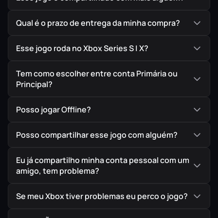
Desfrute de um sistema de iluminação totalmente
novo, texturas de alta resolução, controles
Qual é o prazo de entrega da minha compra?
modernos inspirados no GTA V e a entrega
inteligente via
Smart Delivery
, garantindo a melhor
Esse jogo roda no Xbox Series S | X?
versão possível seja no seu Xbox One ou
otimizada no Series X|S.
Tem como escolher entre conta Primária ou
Principal?
Posso jogar Offline?
🗽 Grand Theft Auto III
Posso compartilhar esse jogo com alguém?
Bem-vindo a Liberty City. Onde a revolução
Eu já compartilho minha conta pessoal com um
começou. O clássico implacável que redefiniu o
amigo, tem problema?
gênero de mundo aberto 3D e chocou o mundo.
Se meu Xbox tiver problemas eu perco o jogo?