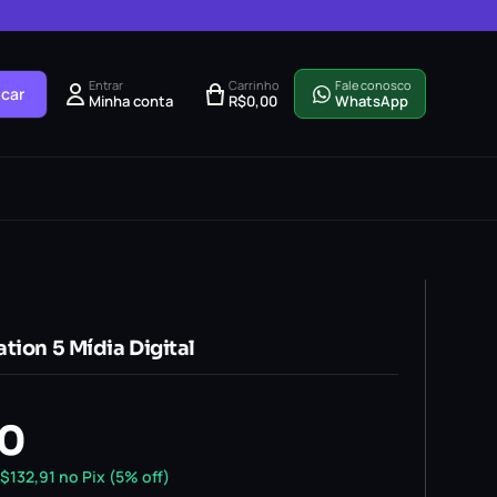
Entrar
Carrinho
Fale conosco
car
Minha conta
R$
0,00
WhatsApp
tion 5 Mídia Digital
90
$
132,91
no Pix (5% off)