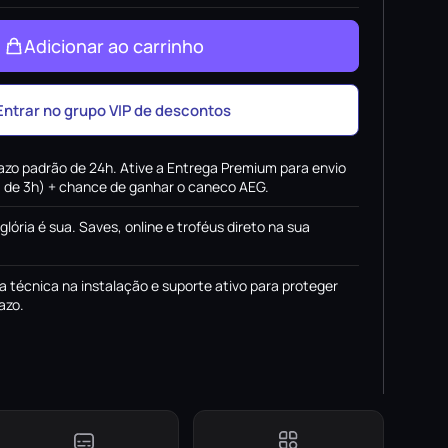
Adicionar ao carrinho
Entrar no grupo VIP de descontos
azo padrão de 24h. Ative a Entrega Premium para envio
x. de 3h) + chance de ganhar o caneco AEG.
 glória é sua. Saves, online e troféus direto na sua
a técnica na instalação e suporte ativo para proteger
azo.