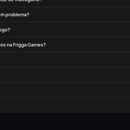
tem problema?
jogo?
dos na Frigga Games?