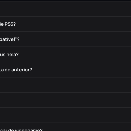
de PS5?
patível"?
éus nela?
a do anterior?
rocar de videogame?