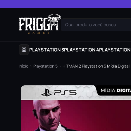
Pular para o conteúdo
Qual produto você busca
PLAYSTATION 3
PLAYSTATION 4
PLAYSTATION
Início
›
Playstation 5
›
HITMAN 2 Playstation 5 Mídia Digital