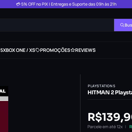
💳 5% OFF no PIX | Entregas e Suporte das 09h às 21h
Bus
 5
XBOX ONE / XS
PROMOÇÕES
REVIEWS
PLAYSTATION 5
HITMAN 2 Playsta
R$
139,
Parcele em até 12x
R