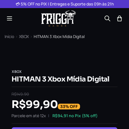
Pular para o conteúdo
💳 5% OFF no PIX | Entregas e Suporte das 09h às 21h
Início
›
XBOX
›
HITMAN 3 Xbox Mídia Digital
XBOX
HITMAN 3 Xbox Mídia Digital
R$
149,90
R$
99,90
33% OFF
Parcele em até 12x
R$
94,91
no Pix (5% off)