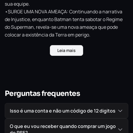
sua equipe.
•SURGE UMA NOVA AMEAÇA: Continuando a narrativa
de Injustice, enquanto Batman tenta sabotar o Regime
do Superman, revela-se uma nova ameaça que pode
colocar a existência da Terra em perigo.
•OS MELHORES DA DC: Escolha heróis do maior elenco já
disponibilizado pela DC e dispute batalhas épicas em
Leia mais
locais históricos e renomados.
•FEITO PELA NETHERREALM: Os desenvolvedores da
franquia MORTAL KOMBAT, sucesso de vendas e de
crítica.
Perguntas frequentes
IMPORTANTE!
Todos os jogos são ORIGINAIS comprados
diretamente na PlayStation Store, a Loja Oficial da Sony,
Isso é uma conta e não um código de 12 digitos
garantindo assim a melhor procedência possível para
seu jogo em mídia digital.
O que eu vou receber quando comprar um jogo
de PS5?