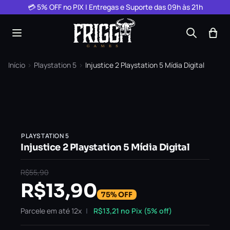
Pular para o conteúdo
💳 5% OFF no PIX | Entregas e Suporte das 09h às 21h
Início
›
Playstation 5
›
Injustice 2 Playstation 5 Mídia Digital
PLAYSTATION 5
Injustice 2 Playstation 5 Mídia Digital
R$
55,90
R$
13,90
75% OFF
Parcele em até 12x
R$
13,21
no Pix (5% off)