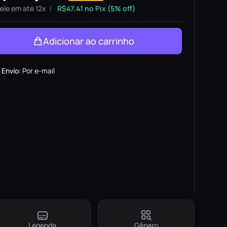
ele em até 12x
R$
47,41
no Pix (5% off)
Adicionar ao carrinho
Envío
:
Por e-mail
Legenda
Gênero