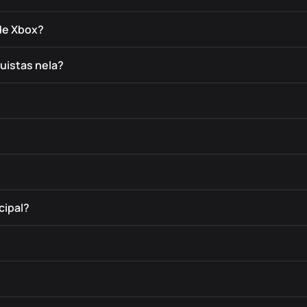
de Xbox?
uistas nela?
cipal?