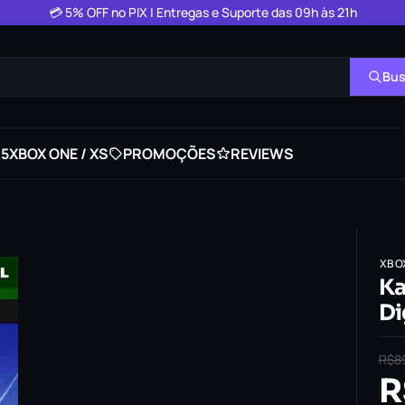
💳 5% OFF no PIX | Entregas e Suporte das 09h às 21h
Bus
 5
XBOX ONE / XS
PROMOÇÕES
REVIEWS
XBO
Ka
Di
R$
8
R