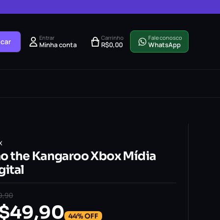
Entrar
Carrinho
Fale conosco
car
Minha conta
R$
0,00
WhatsApp
X
o the Kangaroo Xbox Mídia
gital
9,90
$
49,90
44% OFF