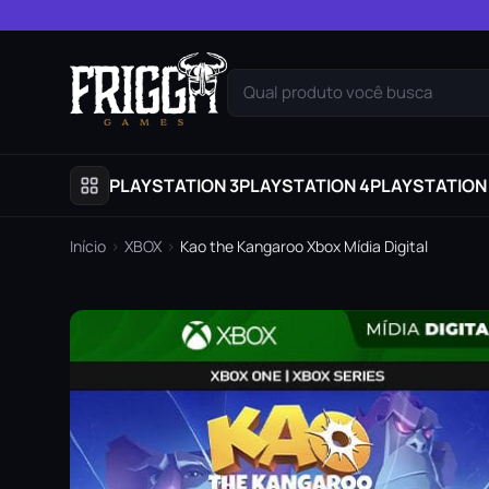
Pular para o conteúdo
Qual produto você busca
PLAYSTATION 3
PLAYSTATION 4
PLAYSTATION
Início
›
XBOX
›
Kao the Kangaroo Xbox Mídia Digital