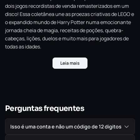
dois jogos recordistas de venda remasterizados em um
disco! Essa coletânea une as proezas criativas de LEGO e
o expandido mundo de Harry Potter numa emocionante
jornada cheia de magia, receitas de poções, quebra-
cabeças, lições, duelos e muito mais para jogadores de
todas as idades.
Leia mais
IMPORTANTE!
Todos os jogos são ORIGINAIS comprados
diretamente na PlayStation Store, a Loja Oficial da Sony,
garantindo assim a melhor procedência possível para
seu jogo em mídia digital.
Perguntas frequentes
Isso é uma conta e não um código de 12 digitos