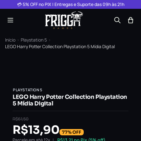
Pular para o conteúdo
💳 5% OFF no PIX | Entregas e Suporte das 09h às 21h
Início
›
Playstation 5
›
LEGO Harry Potter Collection Playstation 5 Mídia Digital
PLAYSTATION 5
LEGO Harry Potter Collection Playstation
5 Mídia Digital
R$
61,50
R$
13,90
77% OFF
Parcele em até 12x
R$
13,21
no Pix (5% off)