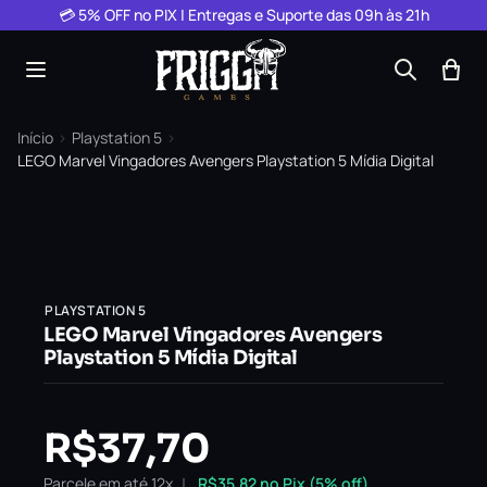
Pular para o conteúdo
💳 5% OFF no PIX | Entregas e Suporte das 09h às 21h
Início
›
Playstation 5
›
LEGO Marvel Vingadores Avengers Playstation 5 Mídia Digital
PLAYSTATION 5
LEGO Marvel Vingadores Avengers
Playstation 5 Mídia Digital
R$
37,70
Parcele em até 12x
R$
35,82
no Pix (5% off)