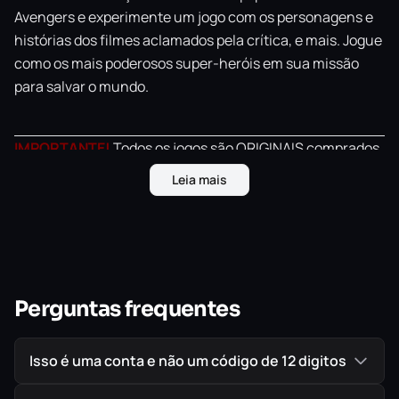
Avengers e experimente um jogo com os personagens e
histórias dos filmes aclamados pela crítica, e mais. Jogue
como os mais poderosos super-heróis em sua missão
para salvar o mundo.
IMPORTANTE!
Todos os jogos são ORIGINAIS comprados
diretamente na PlayStation Store, a Loja Oficial da Sony,
Leia mais
garantindo assim a melhor procedência possível para
seu jogo em mídia digital.
Perguntas frequentes
Isso é uma conta e não um código de 12 digitos