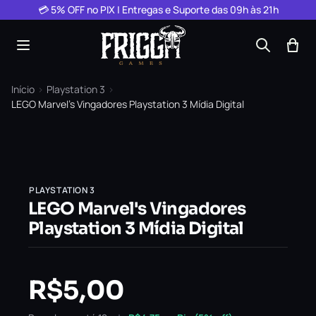
Pular para o conteúdo
💳 5% OFF no PIX | Entregas e Suporte das 09h às 21h
Início
›
Playstation 3
›
LEGO Marvel’s Vingadores Playstation 3 Mídia Digital
PLAYSTATION 3
LEGO Marvel's Vingadores
Playstation 3 Mídia Digital
R$
5,00