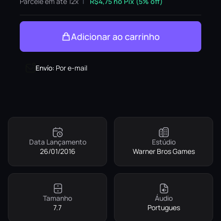
Parcele em até 12x
R$
4,75
no Pix (5% off)
Adicionar ao carrinho
Envío
:
Por e-mail
Data Lançamento
Estúdio
26/01/2016
Warner Bros Games
Tamanho
Áudio
7.7
Portugues