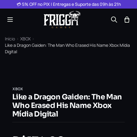
Pular para o conteúdo
💳 5% OFF no PIX | Entregas e Suporte das 09h às 21h
Início
›
XBOX
›
Like a Dragon Gaiden: The Man Who Erased His Name Xbox Mídia
Digital
XBOX
Like a Dragon Gaiden: The Man
Who Erased His Name Xbox
Mídia Digital