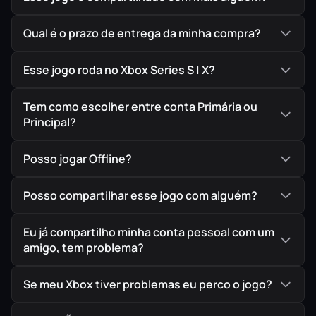
inimigos.
Qual é o prazo de entrega da minha compra?
ENTRETENIMENTO ILIMITADO
Seja lutando na arena secreta de Combate, cantando
Esse jogo roda no Xbox Series S | X?
uma música nova no karaokê, aproveitando um drinque
em um cabaré ou apostando corrida no autorama, o
Tem como escolher entre conta Primária ou
mundo oferece uma variedade de experiências
Principal?
imersivas.
Uma informante misteriosa chamada Akane também
Posso jogar Offline?
providencia missões secundárias sensacionais, levando
você a um confronto épico que se desenrola à medida
Posso compartilhar esse jogo com alguém?
que for explorando e se divertindo em Sotenbori e
Yokohama.
Eu já compartilho minha conta pessoal com um
amigo, tem problema?
TAMBÉM INCLUI A VERSÃO ESPECIAL DE AVALIAÇÃO
DE LIKE A DRAGON: INFINITE WEALTH!
Se meu Xbox tiver problemas eu perco o jogo?
Após concluir Like a Dragon Gaiden: The Man Who
Erased His Name, a Versão Especial de Avaliação de Like a