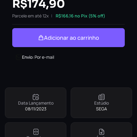
R$
174,90
Parcele em até 12x
R$
166,16
no Pix (5% off)
Adicionar ao carrinho
Envío
:
Por e-mail
Data Lançamento
Estúdio
08/11/2023
SEGA