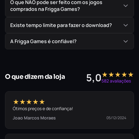
O que NÃO pode ser feito com os jogos
Dragon: Infinite Wealth será desbloqueada para você
comprados na Frigga Games?
experimentar!
Existe tempo limite para fazer o download?
A Frigga Games é confiável?
★★★★★
5,0
O que dizem da loja
582 avaliações
★★★★★
Ótimos preços e de confiança!
Joao Marcos Moraes
05/12/2024