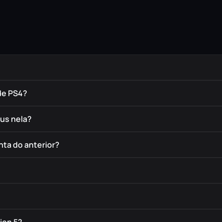
de PS4?
éus nela?
nta do anterior?