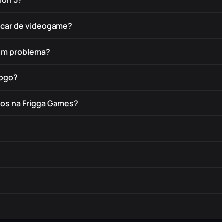
ion 5?
rocar de videogame?
tem problema?
jogo?
dos na Frigga Games?