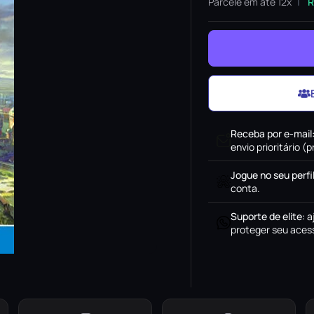
Parcele em até 12x
R
Receba por e-mail
envio prioritário 
Jogue no seu perfi
conta.
Suporte de elite
:
a
proteger seu acess