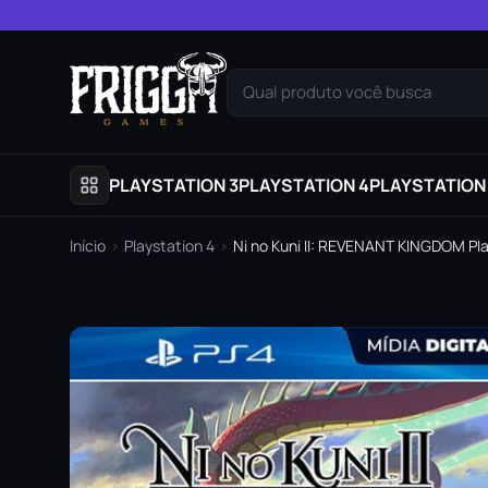
Pular para o conteúdo
Qual produto você busca
PLAYSTATION 3
PLAYSTATION 4
PLAYSTATION
Início
›
Playstation 4
›
Ni no Kuni II: REVENANT KINGDOM Play