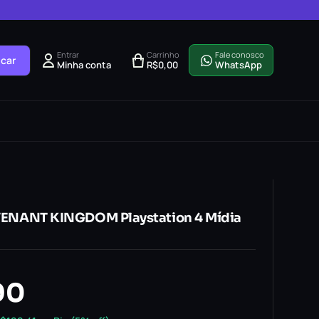
Entrar
Carrinho
Fale conosco
car
Minha conta
R$
0,00
WhatsApp
REVENANT KINGDOM Playstation 4 Mídia
90