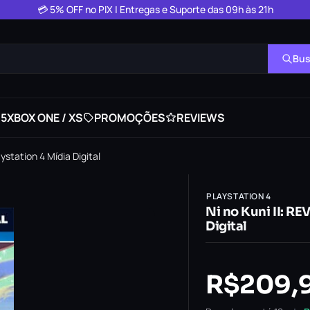
💳 5% OFF no PIX | Entregas e Suporte das 09h às 21h
Bus
 5
XBOX ONE / XS
PROMOÇÕES
REVIEWS
station 4 Mídia Digital
PLAYSTATION 4
Ni no Kuni II: 
Digital
R$
209,