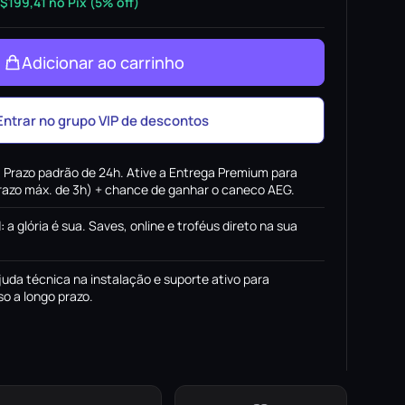
$
199,41
no Pix (5% off)
Adicionar ao carrinho
Entrar no grupo VIP de descontos
:
Prazo padrão de 24h. Ative a Entrega Premium para
(prazo máx. de 3h) + chance de ganhar o caneco AEG.
l
:
a glória é sua. Saves, online e troféus direto na sua
juda técnica na instalação e suporte ativo para
o a longo prazo.