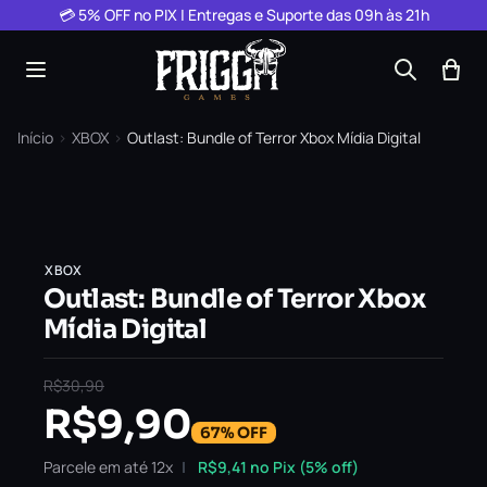
Pular para o conteúdo
💳 5% OFF no PIX | Entregas e Suporte das 09h às 21h
Início
›
XBOX
›
Outlast: Bundle of Terror Xbox Mídia Digital
XBOX
Outlast: Bundle of Terror Xbox
Mídia Digital
R$
30,90
R$
9,90
67% OFF
Parcele em até 12x
R$
9,41
no Pix (5% off)