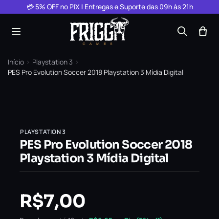
Pular para o conteúdo
💳 5% OFF no PIX | Entregas e Suporte das 09h às 21h
Início
›
Playstation 3
›
PES Pro Evolution Soccer 2018 Playstation 3 Mídia Digital
PLAYSTATION 3
PES Pro Evolution Soccer 2018
Playstation 3 Mídia Digital
R$
7,00