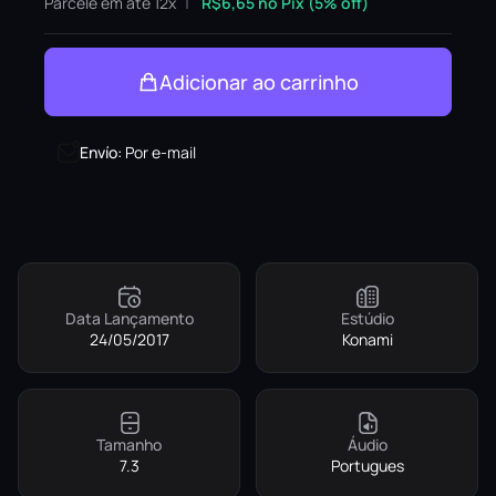
Parcele em até 12x
R$
6,65
no Pix (5% off)
Adicionar ao carrinho
Envío
:
Por e-mail
Data Lançamento
Estúdio
24/05/2017
Konami
Tamanho
Áudio
7.3
Portugues