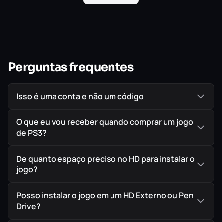
mudanças para viabilizar isso estão novas táticas de
drible, que proporcionam mais posse sobre a bola, e a
inclusão do sistema chamado Real Touch+.
Ele dá aos jogadores a capacidade de dominar ou tocar a
bola utilizando diversas partes do corpo, como peito,
Perguntas frequentes
cabeça e pernas. Tudo depende do ritmo e da altura em
que a bola é recebida.
Isso é uma conta e não um código
O que eu vou receber quando comprar um jogo
de PS3?
De quanto espaço preciso no HD para instalar o
jogo?
Posso instalar o jogo em um HD Externo ou Pen
Drive?