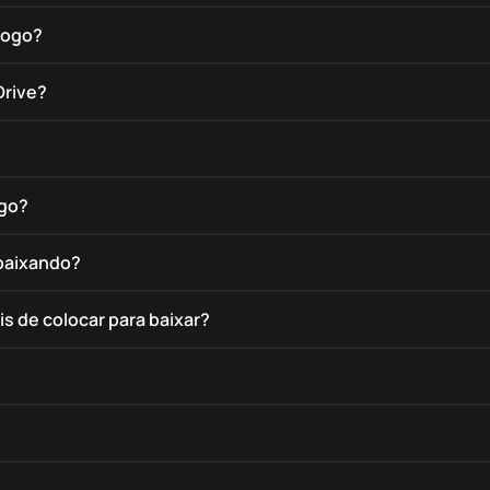
jogo?
Drive?
ogo?
 baixando?
s de colocar para baixar?