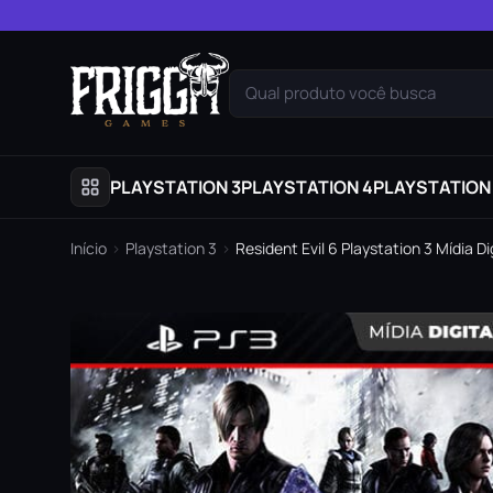
Pular para o conteúdo
Qual produto você busca
PLAYSTATION 3
PLAYSTATION 4
PLAYSTATION
Início
›
Playstation 3
›
Resident Evil 6 Playstation 3 Mídia Di