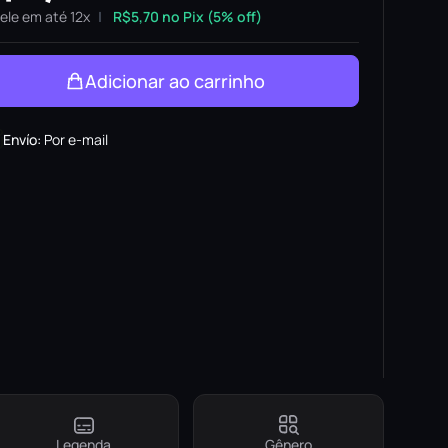
ele em até 12x
R$
5,70
no Pix (5% off)
Adicionar ao carrinho
Envío
:
Por e-mail
Legenda
Gênero