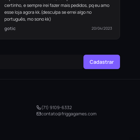
certinho, e sempre irei fazer mais pedidos, pq eu amo
esse loja agora kk.(desculpa se errei algo no
português, mo sono kk)
gotic
20/04/2023
Cadastrar
(71) 9109-6332
contato@friggagames.com