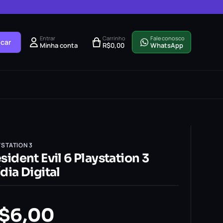
Entrar
Carrinho
Fale conosco
car
Minha conta
R$
0,00
WhatsApp
YSTATION 3
sident Evil 6 Playstation 3
dia Digital
$
6,00