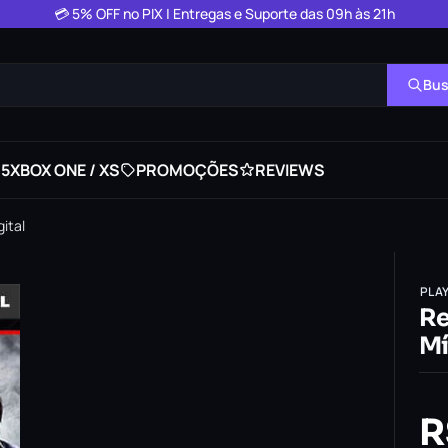
💳 5% OFF no PIX | Entregas e Suporte das 09h às 21h
Bus
 5
XBOX ONE / XS
PROMOÇÕES
REVIEWS
gital
PLA
Re
Mí
R