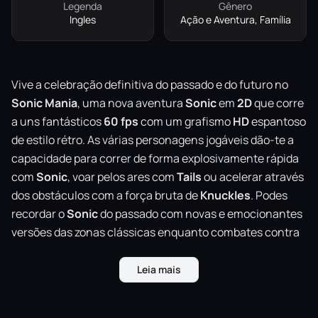
Legenda
Gênero
Ingles
Ação e Aventura, Família
Vive a celebração definitiva do passado e do futuro no
Sonic
Mania
, uma nova aventura
Sonic
em
2D
que corre
a uns fantásticos
60
fps
com um grafismo
HD
espantoso
de estilo rétro. As várias personagens jogáveis dão-te a
capacidade para correr de forma explosivamente rápida
com
Sonic
, voar pelos ares com
Tails
ou acelerar através
dos obstáculos com a força bruta de
Knuckles
. Podes
recordar o
Sonic
do passado com novas e emocionantes
versões das zonas clássicas enquanto combates contra
novos bosses e o exército de robôs malvados do
Dr.
Eggman
. Enfrenta jogadores no modo de competição ou
Leia mais
joga no modo cooperativo com um amigo.
Sonic
Mania
foi desenvolvido por
Christian Whitehead
, pela