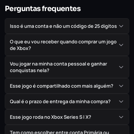
Headcannon
e pela
PagodaWest
Games em
Perguntas frequentes
colaboração com a
Sonic
Team
. Damos-te as boas-
vindas a
Sonic
Mania
!
Isso é uma conta e não um código de 25 digitos
O que eu vou receber quando comprar um jogo
IMPORTANTE!
Todos os jogos são ORIGINAIS comprados
de Xbox?
diretamente na Loja Oficial da Microsoft, garantindo
assim a melhor procedência possível para seu jogo em
Vou jogar na minha conta pessoal e ganhar
mídia digital.
conquistas nela?
Esse jogo é compartilhado com mais alguém?
Qual é o prazo de entrega da minha compra?
Esse jogo roda no Xbox Series S | X?
Tem como escolher entre conta Primária ou