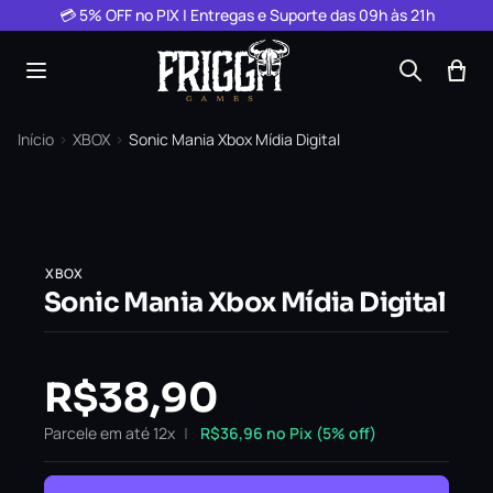
Pular para o conteúdo
💳 5% OFF no PIX | Entregas e Suporte das 09h às 21h
Início
›
XBOX
›
Sonic Mania Xbox Mídia Digital
XBOX
Sonic Mania Xbox Mídia Digital
R$
38,90
Parcele em até 12x
R$
36,96
no Pix (5% off)