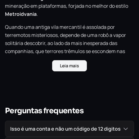
mineração em plataformas, forjada no melhor do estilo
Metroidvania
.
Quando uma antiga vila mercantil é assolada por
terremotos misteriosos, depende de uma robô a vapor
solitária descobrir, ao lado da mais inesperada das
companhias, que terrores trêmulos se escondem nas
profundezas.
Leia mais
Escave pelo subsolo e explore mundos vívidos repletos de
tesouros, mistérios e armadilhas.
Encare inimigos perigosos a cada esquina do emaranho
de passagens do submundo, incluindo criaturas
sombrias e os restos fantasmagóricos de uma ameaça
Perguntas frequentes
elétrica ancestral.
Isso é uma conta e não um código de 12 digitos
Melhore seu equipamento para avançar ainda mais
fundo na terra e enfrentar desafios maiores.