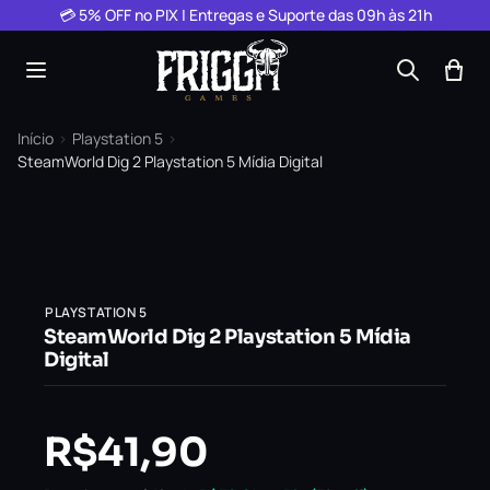
Pular para o conteúdo
💳 5% OFF no PIX | Entregas e Suporte das 09h às 21h
Início
›
Playstation 5
›
SteamWorld Dig 2 Playstation 5 Mídia Digital
PLAYSTATION 5
SteamWorld Dig 2 Playstation 5 Mídia
Digital
R$
41,90