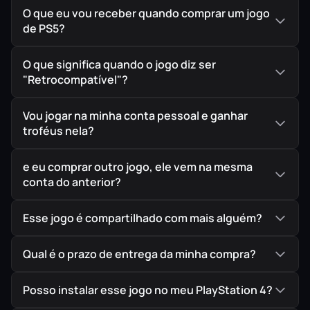
O que eu vou receber quando comprar um jogo
Balance sobre vastos abismos com seu
de PS5?
Hookshot
e voe
pelas cavernas usando o
Jet Engine!
Por fim, descubra a
verdade sobre seu amigo há muito perdido…
O que significa quando o jogo diz ser
"Retrocompatível"?
Vou jogar na minha conta pessoal e ganhar
IMPORTANTE!
Todos os jogos são ORIGINAIS comprados
troféus nela?
diretamente na PlayStation Store, a Loja Oficial da Sony,
garantindo assim a melhor procedência possível para
e eu comprar outro jogo, ele vem na mesma
seu jogo em mídia digital.
conta do anterior?
Esse jogo é compartilhado com mais alguém?
Qual é o prazo de entrega da minha compra?
Posso instalar esse jogo no meu PlayStation 4?