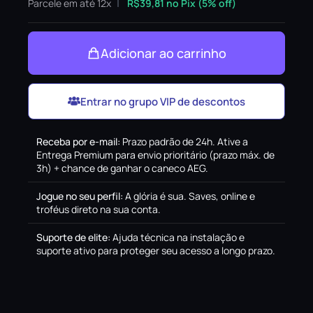
Parcele em até 12x
R$
39,81
no Pix (5% off)
Adicionar ao carrinho
Entrar no grupo VIP de descontos
Receba por e-mail
:
Prazo padrão de 24h. Ative a
Entrega Premium para envio prioritário (prazo máx. de
3h) + chance de ganhar o caneco AEG.
Jogue no seu perfil
:
A glória é sua. Saves, online e
troféus direto na sua conta.
Suporte de elite
:
Ajuda técnica na instalação e
suporte ativo para proteger seu acesso a longo prazo.