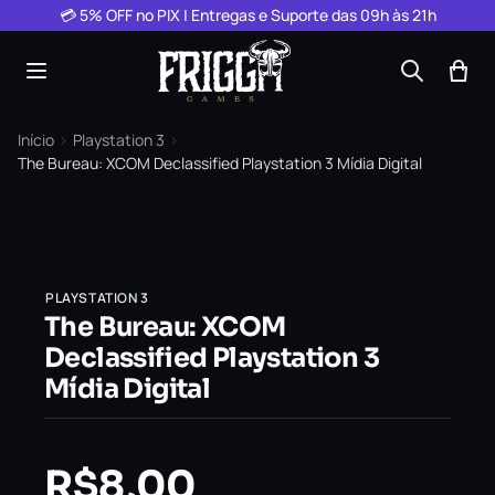
Pular para o conteúdo
💳 5% OFF no PIX | Entregas e Suporte das 09h às 21h
Início
›
Playstation 3
›
The Bureau: XCOM Declassified Playstation 3 Mídia Digital
PLAYSTATION 3
The Bureau: XCOM
Declassified Playstation 3
Mídia Digital
R$
8,00