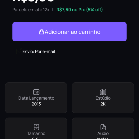
Parcele em até 12x
R$
7,60
no Pix (5% off)
Adicionar ao carrinho
Envío
:
Por e-mail
Data Lançamento
Estúdio
2013
2K
Tamanho
Áudio