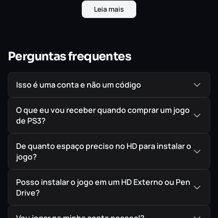
Sendo um Jogo em primeira-pessoa,
The Bureau: XCOM
Leia mais
Declassified
põe o jogador mais perto da tensão e do
medo, o fazendo sentir-se dentro da trama e encarar o
inimigo oculto que está para devastar nosso mundo.
Perguntas frequentes
Isso é uma conta e não um código
O que eu vou receber quando comprar um jogo
de PS3?
De quanto espaço preciso no HD para instalar o
jogo?
Posso instalar o jogo em um HD Externo ou Pen
Drive?