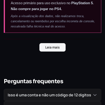
Acesso primário para uso exclusivo no
PlayStation 5
.
Não compre para jogar no PS4.
Após a visualização dos dados, não realizamos troca,
cancelamento ou reembolso por escolha incorreta de console,
ressalvada falha técnica real do acesso.
★ O FESTIVAL DEFINITIVO.
NO SEU PS5.
Leia mais
Bem-vindo ao Motorfest!
Perguntas frequentes
Curta as melhores experiências que a cultura do
automobilismo proporciona neste festival que
Isso é uma conta e não um código de 12 digitos
dura o ano inteiro.
The Crew Motorfest
tem
como cenário um dos lugares mais