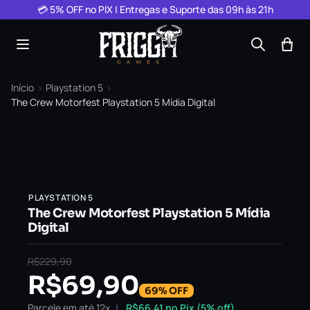
Pular para o conteúdo
💳 5% OFF no PIX | Entregas e Suporte das 09h às 21h
Início
›
Playstation 5
›
The Crew Motorfest Playstation 5 Mídia Digital
PLAYSTATION 5
The Crew Motorfest Playstation 5 Mídia
Digital
R$
229,90
R$
69,90
69% OFF
Parcele em até 12x
R$
66,41
no Pix (5% off)