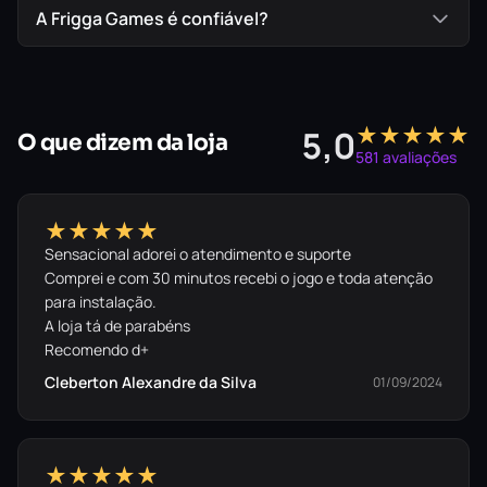
A Frigga Games é confiável?
O que a sua compra inclui:
★★★★★
5,0
O que dizem da loja
581 avaliações
✓
The Crew Motorfest
(Jogo Base Completo –
Versão PS5)
★★★★★
Sensacional adorei o atendimento e suporte
Comprei e com 30 minutos recebi o jogo e toda atenção
para instalação.
A loja tá de parabéns
Recomendo d+
A ilha espera por você.
Cleberton Alexandre da Silva
01/09/2024
Adquira sua vaga primária agora e domine o
festival no PS5.
★★★★★