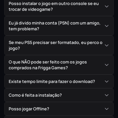
Posso instalar o jogo em outro console se eu
trocar de videogame?
Eu já divido minha conta (PSN) com um amigo,
🎵 Playlists Temáticas
tem problema?
Encare campanhas que imergem você nos
universos mais empolgantes da cultura
Se meu PS5 precisar ser formatado, eu perco o
automotiva, incluindo
muscle cars
americanos e
jogo?
o estilo de rua japonês.
O que NÃO pode ser feito com os jogos
comprados na Frigga Games?
🏎️ Garagem Lendária
Existe tempo limite para fazer o download?
Mostre seu estilo, supere desafios brutais de direção
Como é feita a instalação?
e complete a sua coleção com as máquinas e
supercarros mais icônicos já criados.
Posso jogar Offline?