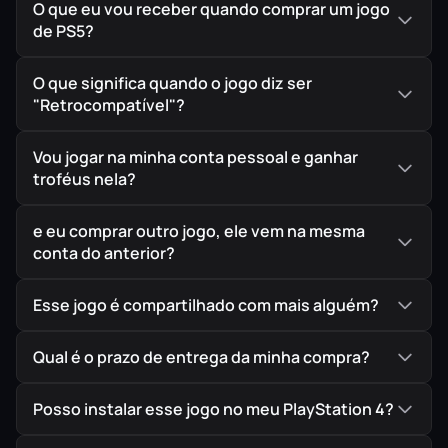
O que eu vou receber quando comprar um jogo
impressionantes do planeta: a ilha de O’ahu, no
de PS5?
Havaí.
O que significa quando o jogo diz ser
Dispute corridas de rua em alta velocidade pela
"Retrocompatível"?
agitada Honolulu, teste suas habilidades
off-road
pelas encostas cinzentas de um vulcão ou faça a
Vou jogar na minha conta pessoal e ganhar
curva perfeita nas pistas profissionais, extraindo
troféus nela?
cada gota de performance e beleza gráfica do seu
PlayStation 5
.
e eu comprar outro jogo, ele vem na mesma
conta do anterior?
Esse jogo é compartilhado com mais alguém?
Qual é o prazo de entrega da minha compra?
🌋 Mundo Aberto Vivo
Explore o Havaí. De praias paradisíacas a florestas
Posso instalar esse jogo no meu PlayStation 4?
densas e vulcões em ambientes vibrantes e
detalhados de nova geração.