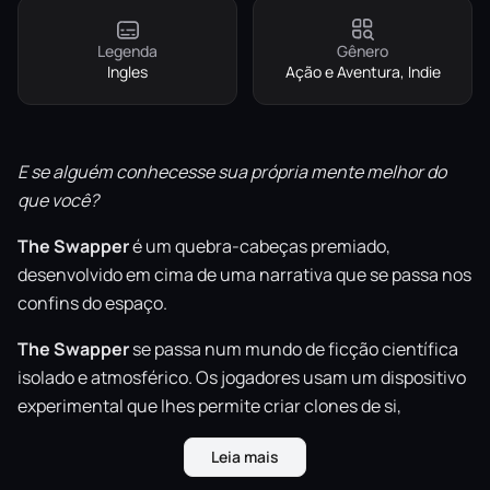
Legenda
Gênero
Ingles
Ação e Aventura, Indie
E se alguém conhecesse sua própria mente melhor do
que você?
The Swapper
é um quebra-cabeças premiado,
desenvolvido em cima de uma narrativa que se passa nos
confins do espaço.
The
Swapper
se passa num mundo de ficção científica
isolado e atmosférico. Os jogadores usam um dispositivo
experimental que lhes permite criar clones de si,
comutando toda a consciência com novos corpos para
Leia mais
superar os desafios do ambiente.