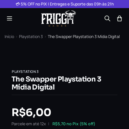
Pular para o conteúdo
💳 5% OFF no PIX | Entregas e Suporte das 09h às 21h
Início
›
Playstation 3
›
The Swapper Playstation 3 Mídia Digital
PLAYSTATION 3
The Swapper Playstation 3
Mídia Digital
R$
6,00
Parcele em até 12x
R$
5,70
no Pix (5% off)