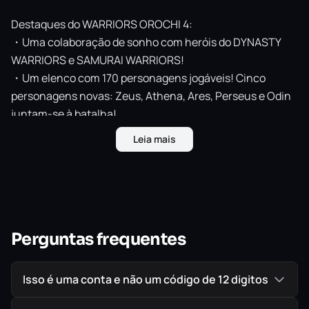
Destaques do WARRIORS OROCHI 4:
・Uma colaboração de sonho com heróis do DYNASTY
WARRIORS e SAMURAI WARRIORS!
・Um elenco com 170 personagens jogáveis! Cinco
personagens novas: Zeus, Athena, Ares, Perseus e Odin
juntam-se à batalha!
・Com a introdução de ‘Magia’ na série, podes desfrutar
Leia mais
de ação Musou ainda mais emocionante e intensa!
・Pela primeira vez, a série recebe um modo multijogador
online!
Perguntas frequentes
IMPORTANTE!
Todos os jogos são ORIGINAIS comprados
diretamente na PlayStation Store, a Loja Oficial da Sony,
Isso é uma conta e não um código de 12 digitos
garantindo assim a melhor procedência possível para
seu jogo em mídia digital.