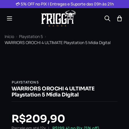
Pular para o conteúdo
💳 5% OFF no PIX | Entregas e Suporte das 09h às 21h
Início
›
Playstation 5
›
WARRIORS OROCHI 4 ULTIMATE Playstation 5 Mídia Digital
PLAYSTATION 5
WARRIORS OROCHI 4 ULTIMATE
Playstation 5 Mídia Digital
R$
209,90
Parcele em até 12x
R$
199,41
no Pix (5% off)