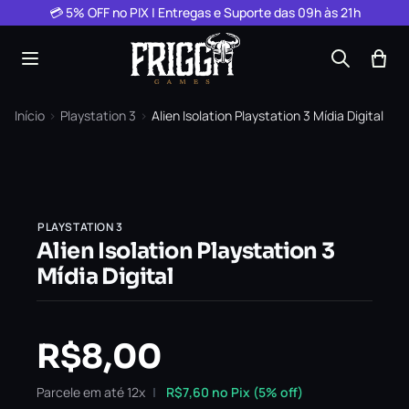
Pular para o conteúdo
💳 5% OFF no PIX | Entregas e Suporte das 09h às 21h
Início
›
Playstation 3
›
Alien Isolation Playstation 3 Mídia Digital
PLAYSTATION 3
Alien Isolation Playstation 3
Mídia Digital
R$
8,00
Parcele em até 12x
R$
7,60
no Pix (5% off)