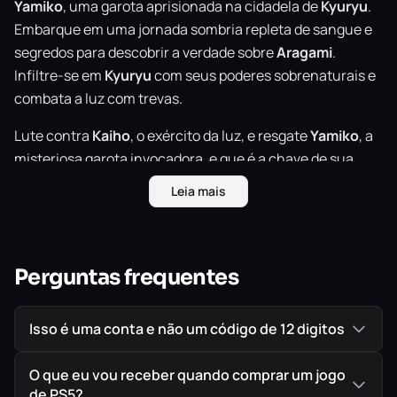
Yamiko
, uma garota aprisionada na cidadela de
Kyuryu
.
Embarque em uma jornada sombria repleta de sangue e
segredos para descobrir a verdade sobre
Aragami
.
Infiltre-se em
Kyuryu
com seus poderes sobrenaturais e
combata a luz com trevas.
Lute contra
Kaiho
, o exército da luz, e resgate
Yamiko
, a
misteriosa garota invocadora, e que é a chave de sua
existência. Crie suas próprias sombras para se tornar
Leia mais
invisível. Teleporte-se de sombra para sombra enquanto
caça suas presas. Use uma grande gama de poderes das
trevas para criativamente dispersar e eliminar seus
inimigos.
Perguntas frequentes
Isso é uma conta e não um código de 12 digitos
O que eu vou receber quando comprar um jogo
de PS5?