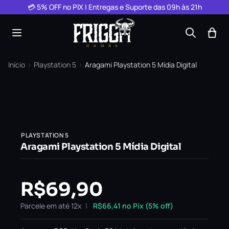
Pular para o conteúdo
💳 5% OFF no PIX | Entregas e Suporte das 09h às 21h
Início
›
Playstation 5
›
Aragami Playstation 5 Mídia Digital
PLAYSTATION 5
Aragami Playstation 5 Mídia Digital
R$
69,90
Parcele em até 12x
R$
66,41
no Pix (5% off)