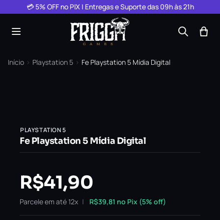
Pular para o conteúdo
💳 5% OFF no PIX | Entregas e Suporte das 09h às 21h
Início
›
Playstation 5
›
Fe Playstation 5 Mídia Digital
PLAYSTATION 5
Fe Playstation 5 Mídia Digital
R$
41,90
Parcele em até 12x
R$
39,81
no Pix (5% off)