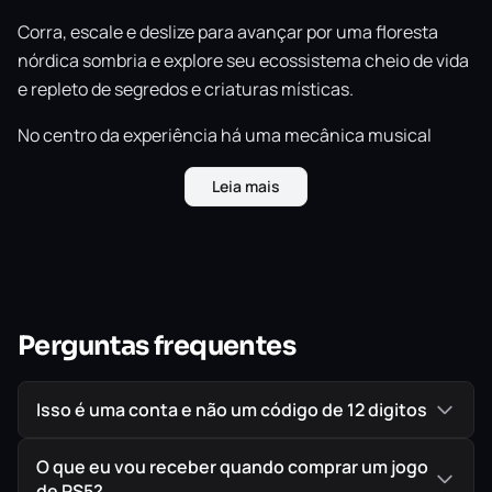
Corra, escale e deslize para avançar por uma floresta
nórdica sombria e explore seu ecossistema cheio de vida
e repleto de segredos e criaturas místicas.
No centro da experiência há uma mecânica musical
analógica e táctil que permite a fala e a comunicação
Leia mais
com todos os seres vivos da floresta.
Aprenda diversos ruídos animais que permitem fazer
amizade e manipular qualquer criatura, até as plantas.
Faça os pássaros guiarem você, os ursos lutarem por
você e as plantas darem frutos que ajudarão você a
Perguntas frequentes
derrotar os Silenciosos.
Torne-se Fe e descubra um mundo do qual você nunca
Isso é uma conta e não um código de 12 digitos
vai querer sair.
IMPORTANTE!
Todos os jogos são ORIGINAIS comprados
O que eu vou receber quando comprar um jogo
diretamente na PlayStation Store, a Loja Oficial da Sony,
de PS5?