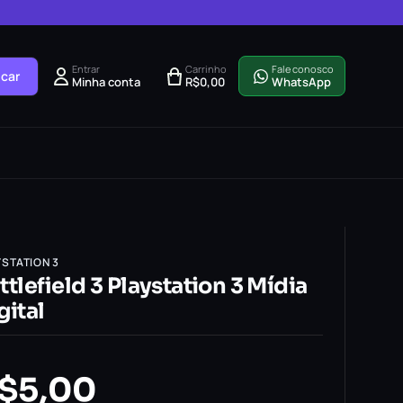
Entrar
Carrinho
Fale conosco
car
Minha conta
R$
0,00
WhatsApp
YSTATION 3
ttlefield 3 Playstation 3 Mídia
gital
$
5,00