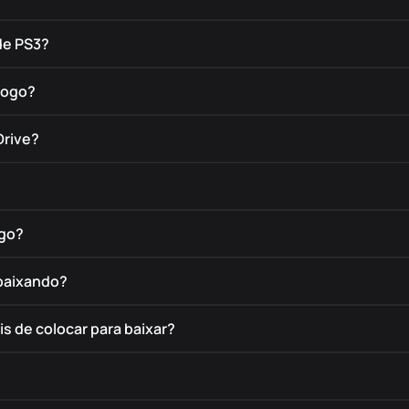
de PS3?
jogo?
Drive?
ogo?
 baixando?
s de colocar para baixar?