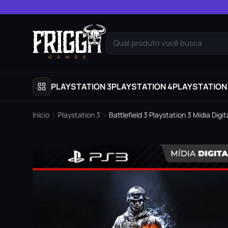
Pular para o conteúdo
Qual produto você busca
PLAYSTATION 3
PLAYSTATION 4
PLAYSTATION
Início
›
Playstation 3
›
Battlefield 3 Playstation 3 Mídia Digit