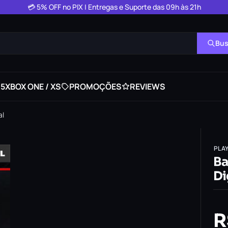
💳 5% OFF no PIX | Entregas e Suporte das 09h às 21h
Bus
 5
XBOX ONE / XS
PROMOÇÕES
REVIEWS
al
PLA
Ba
Di
R