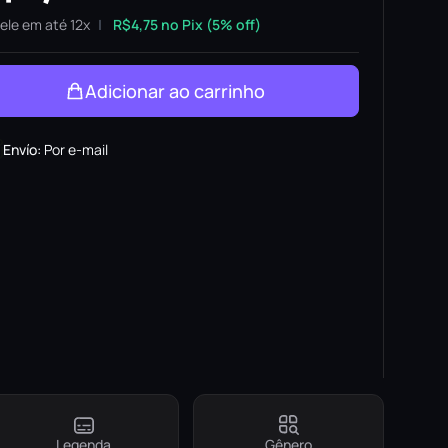
ele em até 12x
R$
4,75
no Pix (5% off)
Adicionar ao carrinho
Envío
:
Por e-mail
Legenda
Gênero