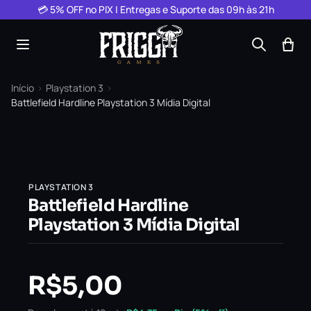
Pular para o conteúdo
💳 5% OFF no PIX | Entregas e Suporte das 09h às 21h
Início
›
Playstation 3
›
Battlefield Hardline Playstation 3 Mídia Digital
PLAYSTATION 3
Battlefield Hardline
Playstation 3 Mídia Digital
R$
5,00