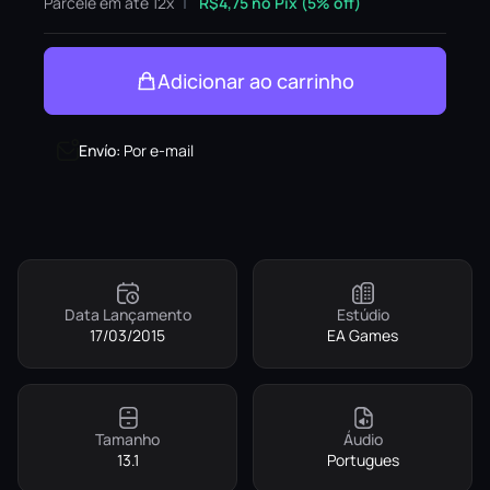
Parcele em até 12x
R$
4,75
no Pix (5% off)
Adicionar ao carrinho
Envío
:
Por e-mail
Data Lançamento
Estúdio
17/03/2015
EA Games
Tamanho
Áudio
13.1
Portugues