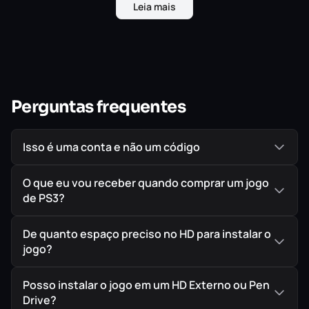
e salvará reféns em novos modos inspirados por policiais
Leia mais
e criminosos como Assalto e Resgate.
Perguntas frequentes
Isso é uma conta e não um código
O que eu vou receber quando comprar um jogo
de PS3?
De quanto espaço preciso no HD para instalar o
jogo?
Posso instalar o jogo em um HD Externo ou Pen
Drive?