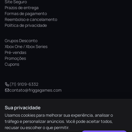
Site Seguro
Prazos de entrega
Formas de pagamento
Reembolso e cancelamento
Politica de privacidade
Grupos Desconto
Xbox One / Xbox Series
Pré-vendas
Promoções
Cupons
(71) 9109-6332
contato@friggagames.com
Sua privacidade
© 2026 Frigga Games. Todos os direitos reservados.
Usamos cookies para melhorar sua experiência, analisar o
tráfego e personalizar anúncios. Você pode aceitar todos,
elo
AMEX
pix
HIPER
recusar ou escolher o que permitir.
M. Pago