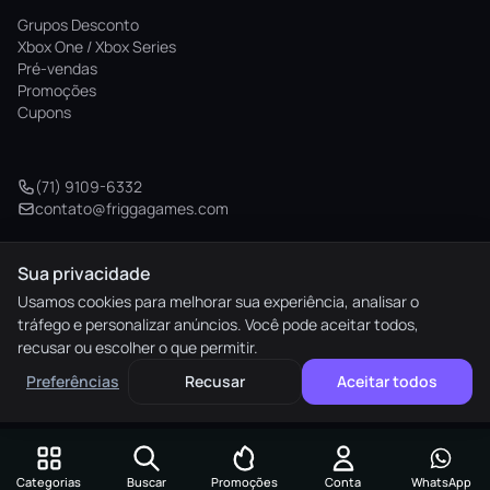
Grupos Desconto
Xbox One / Xbox Series
Pré-vendas
Promoções
Cupons
(71) 9109-6332
contato@friggagames.com
Sua privacidade
© 2026 Frigga Games. Todos os direitos reservados.
Usamos cookies para melhorar sua experiência, analisar o
tráfego e personalizar anúncios. Você pode aceitar todos,
elo
AMEX
pix
HIPER
recusar ou escolher o que permitir.
M. Pago
Preferências
Recusar
Aceitar todos
Preferências de cookies
Categorias
Buscar
Promoções
Conta
WhatsApp