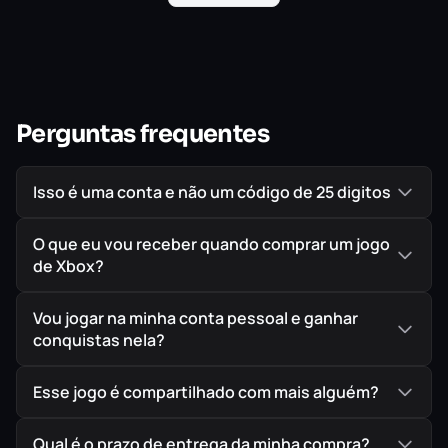
narrativa dedicada.
Este título introduz um nível de inovação sem
precedentes incluindo cenários arrasadores, armamento
e habilidades inéditos e a introdução de um novo sistema
de movimento fluido e melhorado.
Perguntas frequentes
Isso é uma conta e não um código de 25 digitos
O que eu vou receber quando comprar um jogo
de Xbox?
Vou jogar na minha conta pessoal e ganhar
conquistas nela?
Esse jogo é compartilhado com mais alguém?
Qual é o prazo de entrega da minha compra?