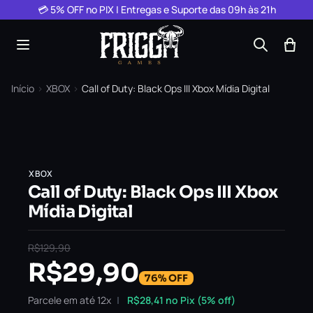
Pular para o conteúdo
💳 5% OFF no PIX | Entregas e Suporte das 09h às 21h
Início
›
XBOX
›
Call of Duty: Black Ops III Xbox Mídia Digital
XBOX
Call of Duty: Black Ops III Xbox
Mídia Digital
R$
129,90
R$
29,90
76% OFF
Parcele em até 12x
R$
28,41
no Pix (5% off)