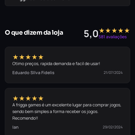
O que a sua compra inclui:
★★★★★
5,0
O que dizem da loja
581 avaliações
✓
Call of Duty®: Modern Warfare (2019)
(Jogo
Base Completo – PS4)
★★★★★
Otimo preços, rapida demanda e facil de usar!
Eduardo SIlva Fidelis
21/07/2024
Apague as luzes.
★★★★★
A frigga games é um excelente lugar para comprar jogos,
Adquira o seu jogo agora e assuma o
sendo bem simples a forma receber os jogos.
Recomendo!!
controle no PS4.
Ian
29/02/2024