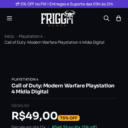
Pular para o conteúdo
💳 5% OFF no PIX | Entregas e Suporte das 09h às 21h
Início
›
Playstation 4
›
Call of Duty: Modern Warfare Playstation 4 Mídia Digital
PLAYSTATION 4
Call of Duty: Modern Warfare Playstation
4 Mídia Digital
R$
199,90
R$
49,00
75% OFF
Parcele em até 12x
R$
46,55
no Pix (5% off)