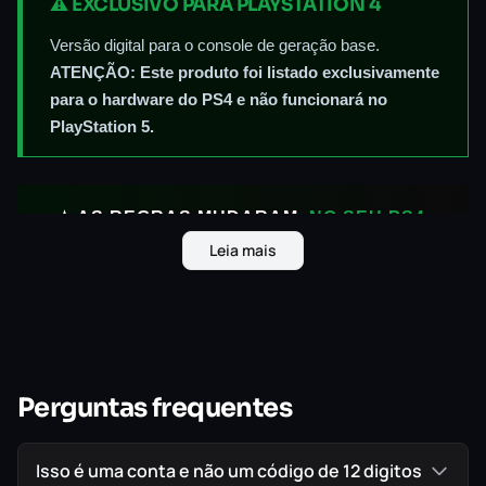
⚠️ EXCLUSIVO PARA PLAYSTATION 4
Versão digital para o console de geração base.
ATENÇÃO: Este produto foi listado exclusivamente
para o hardware do PS4 e não funcionará no
PlayStation 5.
★ AS REGRAS MUDARAM.
NO SEU PS4.
Leia mais
Bravo Six, Going Dark.
O peso de cada decisão nunca foi tão grande.
Perguntas frequentes
Call of Duty®: Modern Warfare® (2019)
retorna em uma reimaginação crua e
Isso é uma conta e não um código de 12 digitos
provocativa, projetada do zero para oferecer o