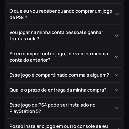
mais alto nível de realismo tático.
O que eu vou receber quando comprar um jogo
de PS4?
Assuma o papel de operadores letais da Força-
Tarefa 141, incluindo o lendário Capitão Price.
Vou jogar na minha conta pessoal e ganhar
Participe de operações secretas que abrangem
troféus nela?
cenários europeus icônicos e a volatilidade do
Oriente Médio, jogando perfeitamente otimizado
Se eu comprar outro jogo, ele vem na mesma
para o seu
PlayStation 4
.
conta do anterior?
Esse jogo é compartilhado com mais alguém?
Qual é o prazo de entrega da minha compra?
🌑 Campanha Visceral
Esse jogo de PS4 pode ser instalado no
Uma narrativa intensa, com missões de infiltração
PlayStation 5?
noturna e invasões táticas CQC que testam seus
reflexos e sua moralidade em frações de segundo.
Posso instalar o jogo em outro console se eu