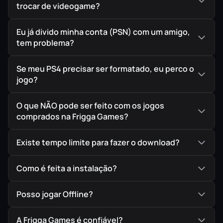
trocar de videogame?
Eu já divido minha conta (PSN) com um amigo,
🔫 O Novo Gunsmith
tem problema?
A revolução da personalização de armas.
Modifique cada componente do seu armamento
Se meu PS4 precisar ser formatado, eu perco o
para dominar o campo de batalha no multijogador
jogo?
definitivo.
O que NÃO pode ser feito com os jogos
comprados na Frigga Games?
⚔️ Operações Especiais
Existe tempo limite para fazer o download?
Junte-se ao seu esquadrão no modo Spec Ops e
Como é feita a instalação?
execute missões cooperativas de larga escala que
dão continuidade direta aos eventos da campanha.
Posso jogar Offline?
A Frigga Games é confiável?