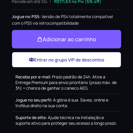
Parcele em até 12x
R$
111,63
no Pix (5% off)
Jogue no PS5:
Versão de PS4 totalmente compatível
com o PS5 via retrocompatibilidade
Adicionar ao carrinho
Entrar no grupo VIP de descontos
Receba por e-mail
:
Prazo padrão de 24h. Ative a
Entrega Premium para envio prioritário (prazo máx. de
3h) + chance de ganhar o caneco AEG.
Jogue no seu perfil
:
A glória é sua. Saves, online e
troféus direto na sua conta.
Suporte de elite
:
Ajuda técnica na instalação e
suporte ativo para proteger seu acesso a longo prazo.