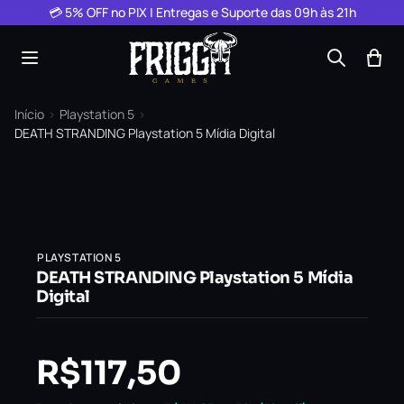
Pular para o conteúdo
💳 5% OFF no PIX | Entregas e Suporte das 09h às 21h
Início
›
Playstation 5
›
DEATH STRANDING Playstation 5 Mídia Digital
PLAYSTATION 5
DEATH STRANDING Playstation 5 Mídia
Digital
R$
117,50