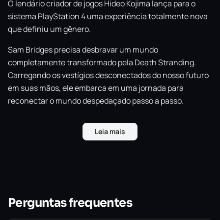
O lendário criador de jogos Hideo Kojima lança para o
sistema PlayStation 4 uma experiência totalmente nova
que definiu um gênero.
Sam Bridges precisa desbravar um mundo
completamente transformado pela Death Stranding.
Carregando os vestígios desconectados do nosso futuro
em suas mãos, ele embarca em uma jornada para
reconectar o mundo despedaçado passo a passo.
Com criaturas fantasmagóricas assolando o território e a
Leia mais
humanidade à beira da extinção em massa, Sam terá que
embarcar em uma jornada pelo continente devastado e
salvar a humanidade da aniquilação iminente.
Qual é o mistério de Death Stranding? O que Sam
descobrirá no que está diante de si? Uma experiência de
Perguntas frequentes
partida inédita tem essas respostas… e algo mais.