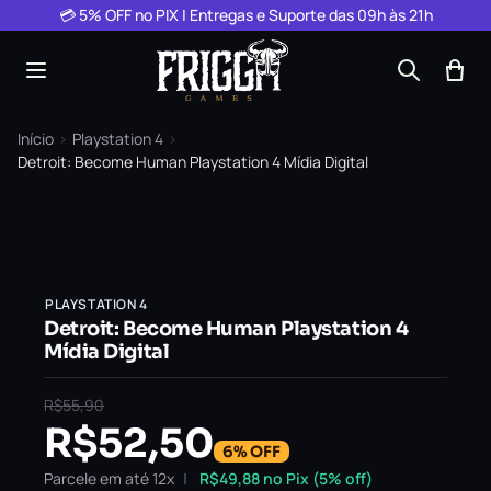
Pular para o conteúdo
💳 5% OFF no PIX | Entregas e Suporte das 09h às 21h
Início
›
Playstation 4
›
Detroit: Become Human Playstation 4 Mídia Digital
PLAYSTATION 4
Detroit: Become Human Playstation 4
Mídia Digital
R$
55,90
R$
52,50
6% OFF
Parcele em até 12x
R$
49,88
no Pix (5% off)