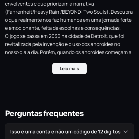
envolventes e que priorizam a narrativa
(Fahrenheit/Heavy Rain /BEYOND: Two Souls). Descubra
o que realmente nos faz humanos em uma jornada forte
e emocionante, feita de escolhas e consequências.
O jogo se passa em 2036 na cidade de Detroit, que foi
revitalizada pela invenção e o uso dos androides no
nosso dia a dia. Porém, quando os androides começam a
se comportar como se tivessem vida, as coisas começam
a fugir do controle. Assuma o papel dos três
Leia mais
protagonistas controláveis da história, cada um com
suas próprias perspectivas, e enfrente esse novo estilo
de vida.
Nessa narrativa emocionante e cheia de reviravoltas,
cada escolha e ação não determinará apenas o futuro do
Perguntas frequentes
personagem, mas também o de toda a cidade (e pode ter
proporções ainda maiores)
Isso é uma conta e não um código de 12 digitos