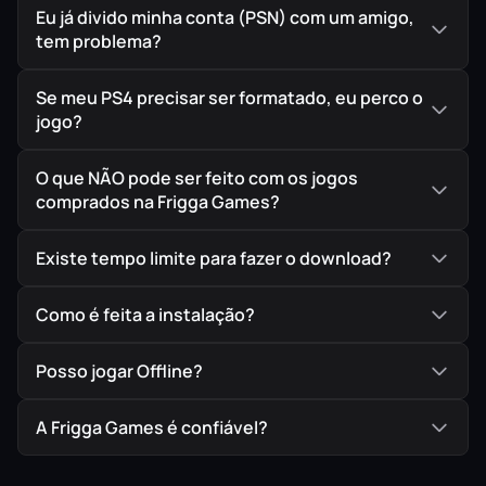
Eu já divido minha conta (PSN) com um amigo,
IMPORTANTE!
Todos os jogos são ORIGINAIS comprados
tem problema?
diretamente na PlayStation Store, a Loja Oficial da Sony,
garantindo assim a melhor procedência possível para
Se meu PS4 precisar ser formatado, eu perco o
seu jogo em mídia digital.
jogo?
O que NÃO pode ser feito com os jogos
comprados na Frigga Games?
Existe tempo limite para fazer o download?
Como é feita a instalação?
Posso jogar Offline?
A Frigga Games é confiável?