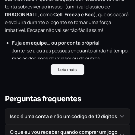
tenta sobreviver ao invasor (um rival clássico de
DRAGON
BALL
, como
Cell
,
Freeza
e
Boo
), que os caçará
e evoluirá durante o jogo até se tornar uma força
imbatível. Escapar não vai ser tão fácil assim!
Fuja em equipe… ou por conta própria!
Junte-se a outras pessoas enquanto ainda há tempo,
mas as decisões do invasor ou de outros
sobreviventes podem deixar você sem ajuda. Qual vai
Leia mais
ser seu estilo de jogo?
Aprisionados numa fenda temporal
Fuja de mapas amplos, que são compostos de várias
Perguntas frequentes
áreas, mas tenha cuidado: o invasor está sempre de
olho e pode destruir áreas para reduzir seu espaço
disponível, deixando as opções de fuga cada vez mais
Isso é uma conta e não um código de 12 digitos
limitadas.
O que eu vou receber quando comprar um jogo
Divirta-se jogando como o invasor: um rival célebre