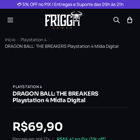
Pular para o conteúdo
💳 5% OFF no PIX | Entregas e Suporte das 09h às 21h
Início
›
Playstation 4
›
DRAGON BALL: THE BREAKERS Playstation 4 Mídia Digital
PLAYSTATION 4
DRAGON BALL: THE BREAKERS
Playstation 4 Mídia Digital
R$
69,90
Parcele em até 12x
R$
66,41
no Pix (5% off)