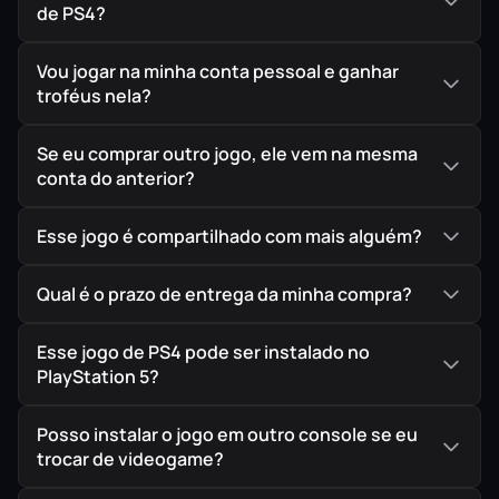
de PS4?
de Dragon Ball!
Como invasor, você terá poderes fenomenais para
Vou jogar na minha conta pessoal e ganhar
caçar e eliminar os sobreviventes. Domine as
troféus nela?
habilidades exclusivas de cada invasor para localizar
e capturar suas vítimas, evoluindo e ganhando ainda
Se eu comprar outro jogo, ele vem na mesma
mais poder!
conta do anterior?
Personalize seu estilo de jogo
Como sobrevivente ou invasor, escolha seu caminho
Esse jogo é compartilhado com mais alguém?
de progressão e desbloqueie técnicas, visuais e itens,
criando sua própria estratégia de fuga ou de
Qual é o prazo de entrega da minha compra?
conquista.
Tenha acesso a reforços e itens únicos
Esse jogo de PS4 pode ser instalado no
PlayStation 5?
Veículos, armas, cápsulas… aproveite ao máximo
todos os subterfúgios para enganar o invasor e fugir
Posso instalar o jogo em outro console se eu
da fenda temporal!
trocar de videogame?