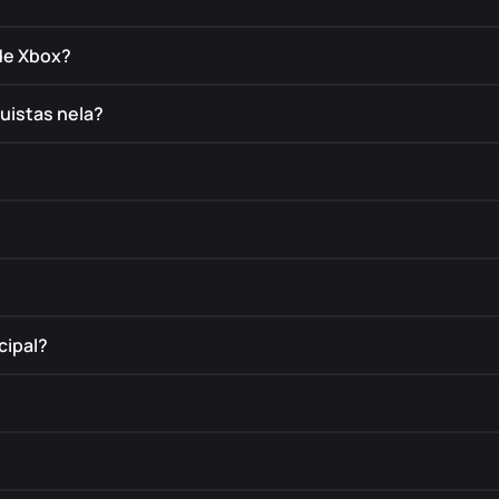
de Xbox?
uistas nela?
cipal?