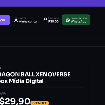
Entrar
Carrinho
Fale conosco
car
Minha conta
R$
0,00
WhatsApp
X
RAGON BALL XENOVERSE
ox Mídia Digital
4,90
$
29,90
68% OFF