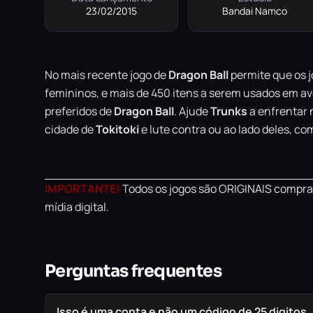
23/02/2015
Bandai Namco
No mais recente jogo de
Dragon Ball
permite que os j
femininos, e mais de 450 itens a serem usados em ave
preferidos de
Dragon
Ball
. Ajude
Trunks
a enfrentar n
cidade de
Tokitoki
e lute contra ou ao lado deles, co
IMPORTANTE!
Todos os jogos são ORIGINAIS comprad
mídia digital.
Perguntas frequentes
Isso é uma conta e não um código de 25 digitos