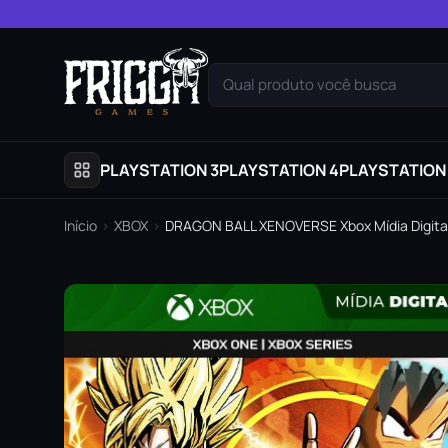
Pular para o conteúdo
Qual produto você busca
PLAYSTATION 3
PLAYSTATION 4
PLAYSTATION
Início
›
XBOX
›
DRAGON BALL XENOVERSE Xbox Mídia Digita