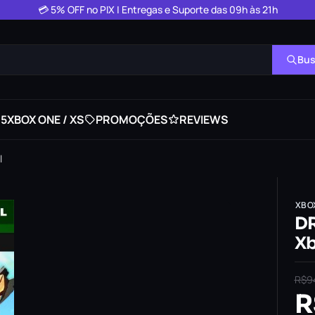
💳 5% OFF no PIX | Entregas e Suporte das 09h às 21h
Bus
 5
XBOX ONE / XS
PROMOÇÕES
REVIEWS
l
XBO
D
Xb
R$
9
R