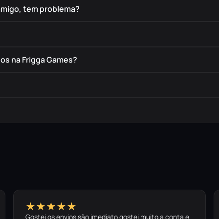
amigo, tem problema?
dos na Frigga Games?
★★★★★
Gostei os envios são imediato gostei muito a conta e