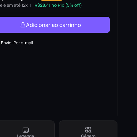
ele em até 12x
R$
28,41
no Pix (5% off)
Adicionar ao carrinho
Envío
:
Por e-mail
Legenda
Gênero