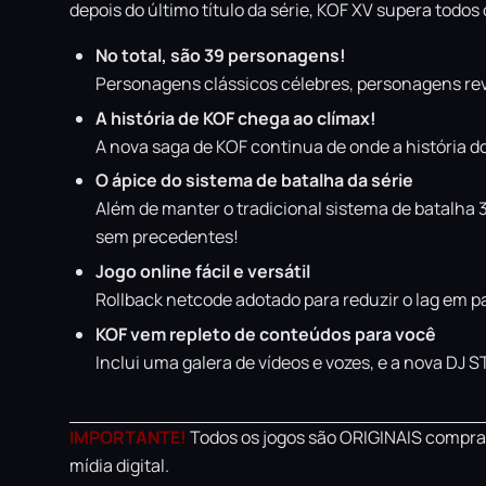
depois do último título da série, KOF XV supera todo
No total, são 39 personagens!
Personagens clássicos célebres, personagens revi
A história de KOF chega ao clímax!
A nova saga de KOF continua de onde a história do
O ápice do sistema de batalha da série
Além de manter o tradicional sistema de batalha
sem precedentes!
Jogo online fácil e versátil
Rollback netcode adotado para reduzir o lag em 
KOF vem repleto de conteúdos para você
Inclui uma galera de vídeos e vozes, e a nova DJ
IMPORTANTE!
Todos os jogos são ORIGINAIS comprad
mídia digital.