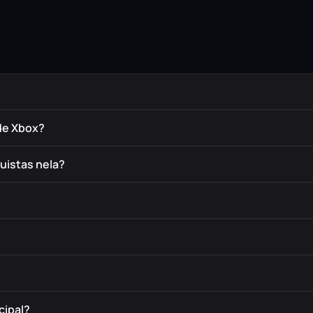
de Xbox?
uistas nela?
cipal?