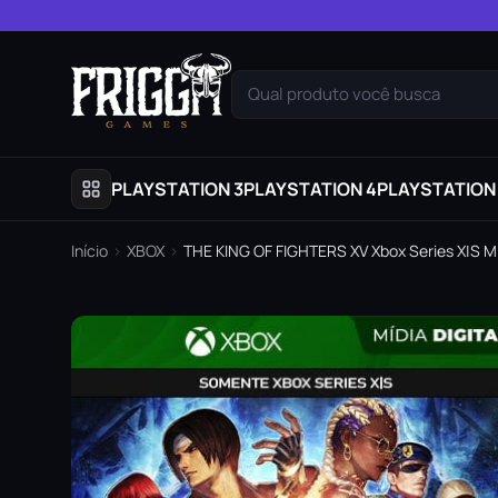
Pular para o conteúdo
Qual produto você busca
PLAYSTATION 3
PLAYSTATION 4
PLAYSTATION
Início
›
XBOX
›
THE KING OF FIGHTERS XV Xbox Series X|S Míd