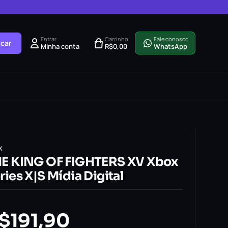
Entrar
Carrinho
Fale conosco
car
Minha conta
R$
0,00
WhatsApp
X
E KING OF FIGHTERS XV Xbox
ries X|S Mídia Digital
$
191,90