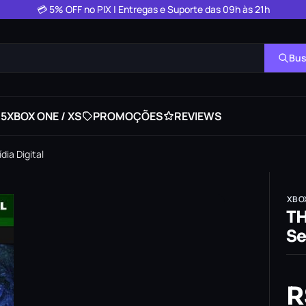
💳 5% OFF no PIX | Entregas e Suporte das 09h às 21h
Bus
 5
XBOX ONE / XS
PROMOÇÕES
REVIEWS
ia Digital
XBO
TH
Se
R