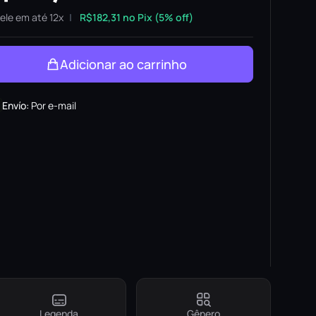
ele em até 12x
R$
182,31
no Pix (5% off)
Adicionar ao carrinho
Envío
:
Por e-mail
Legenda
Gênero