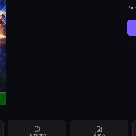
Parc
Tamanho
Áudio