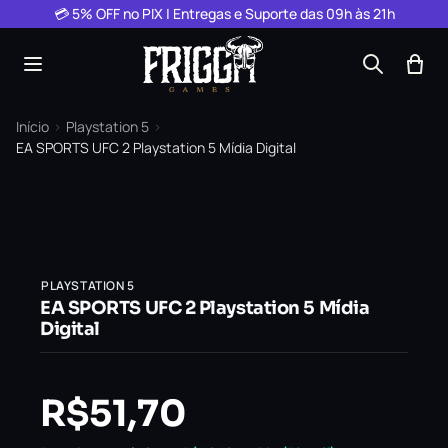
Pular para o conteúdo
💳 5% OFF no PIX | Entregas e Suporte das 09h às 21h
Início
›
Playstation 5
›
EA SPORTS UFC 2 Playstation 5 Mídia Digital
PLAYSTATION 5
EA SPORTS UFC 2 Playstation 5 Mídia
Digital
R$
51,70