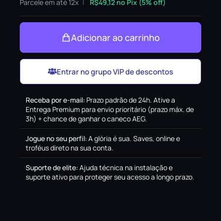
Parcele em até 12x
R$
49,12
no Pix (5% off)
Adicionar ao carrinho
Entrar no grupo VIP de descontos
Receba por e-mail
:
Prazo padrão de 24h. Ative a
Entrega Premium para envio prioritário (prazo máx. de
3h) + chance de ganhar o caneco AEG.
Jogue no seu perfil
:
A glória é sua. Saves, online e
troféus direto na sua conta.
Suporte de elite
:
Ajuda técnica na instalação e
suporte ativo para proteger seu acesso a longo prazo.