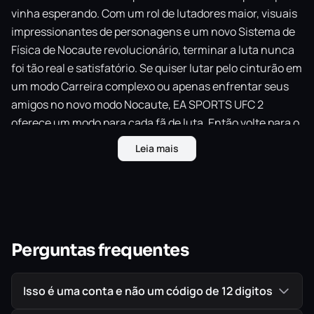
vinha esperando. Com um rol de lutadores maior, visuais
impressionantes de personagens e um novo Sistema de
Física de Nocaute revolucionário, terminar a luta nunca
foi tão real e satisfatório. Se quiser lutar pelo cinturão em
um modo Carreira complexo ou apenas enfrentar seus
amigos no novo modo Nocaute, EA SPORTS UFC 2
oferece um modo para cada fã de luta. Então volte para o
Octógono e termine a luta!
Leia mais
IMPORTANTE!
Todos os jogos são ORIGINAIS comprados
diretamente na PlayStation Store, a Loja Oficial da Sony,
garantindo assim a melhor procedência possível para
seu jogo em mídia digital.
Perguntas frequentes
Isso é uma conta e não um código de 12 digitos