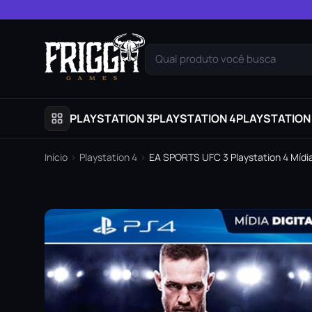
Pular para o conteúdo
Qual produto você busca
PLAYSTATION 3
PLAYSTATION 4
PLAYSTATION
Início
›
Playstation 4
›
EA SPORTS UFC 3 Playstation 4 Mídia