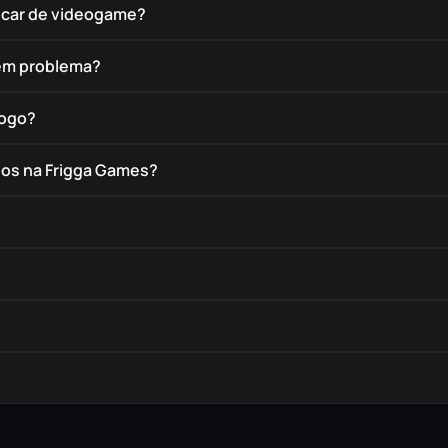
rocar de videogame?
tem problema?
jogo?
dos na Frigga Games?