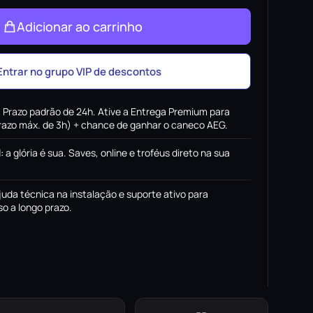
Adicionar ao carrinho
Entrar no grupo VIP de descontos
:
Prazo padrão de 24h. Ative a Entrega Premium para
(prazo máx. de 3h) + chance de ganhar o caneco AEG.
l
:
a glória é sua. Saves, online e troféus direto na sua
juda técnica na instalação e suporte ativo para
o a longo prazo.