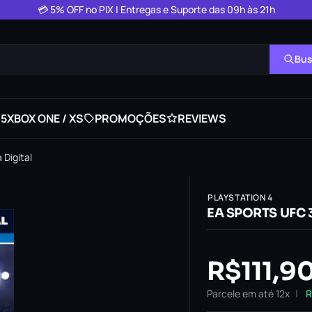
💳 5% OFF no PIX | Entregas e Suporte das 09h às 21h
Bus
 5
XBOX ONE / XS
PROMOÇÕES
REVIEWS
 Digital
PLAYSTATION 4
EA SPORTS UFC 3 
R$
111,9
Parcele em até 12x
R