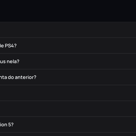
de PS4?
éus nela?
nta do anterior?
ion 5?