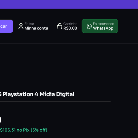
Entrar
Carrinho
Fale conosco
car
Minha conta
R$
0,00
WhatsApp
Playstation 4 Mídia Digital
0
$
106,31
no Pix (5% off)