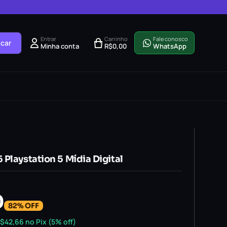
Entrar
Carrinho
Fale conosco
car
Minha conta
R$
0,00
WhatsApp
Playstation 5 Mídia Digital
0
82% OFF
$
42,66
no Pix (5% off)