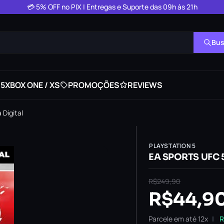
💳 5% OFF no PIX | Entregas e Suporte das 09h às 21h
Bus
 5
XBOX ONE / XS
PROMOÇÕES
REVIEWS
 Digital
PLAYSTATION 5
EA SPORTS UFC 5 
R$
249,90
R$
44,9
Parcele em até 12x
R