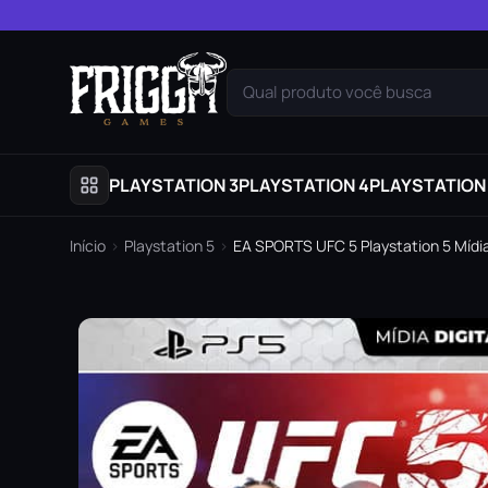
Pular para o conteúdo
Qual produto você busca
PLAYSTATION 3
PLAYSTATION 4
PLAYSTATION
Início
›
Playstation 5
›
EA SPORTS UFC 5 Playstation 5 Mídia