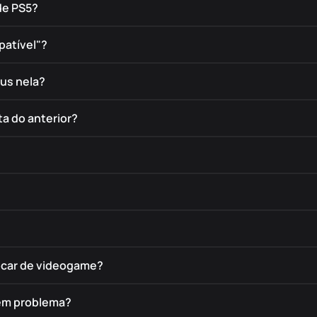
de PS5?
patível"?
éus nela?
a do anterior?
rocar de videogame?
tem problema?