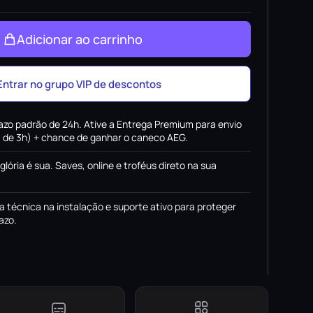
Adicionar ao carrinho
Entrar no grupo VIP de descontos
azo padrão de 24h. Ative a Entrega Premium para envio
x. de 3h) + chance de ganhar o caneco AEG.
 glória é sua. Saves, online e troféus direto na sua
a técnica na instalação e suporte ativo para proteger
azo.