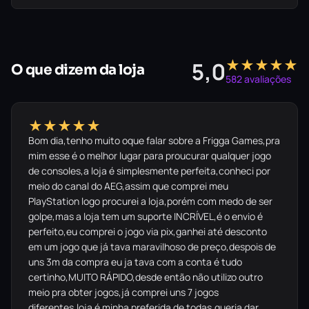
★★★★★
5,0
O que dizem da loja
582 avaliações
★★★★★
Bom dia,tenho muito oque falar sobre a Frigga Games,pra
mim esse é o melhor lugar para proucurar qualquer jogo
de consoles,a loja é simplesmente perfeita,conheci por
meio do canal do AEG,assim que comprei meu
PlayStation logo procurei a loja,porém com medo de ser
golpe,mas a loja tem um suporte INCRÍVEL,é o envio é
perfeito,eu comprei o jogo via pix,ganhei até desconto
em um jogo que já tava maravilhoso de preço,despois de
uns 3m da compra eu ja tava com a conta é tudo
certinho,MUITO RÁPIDO,desde então não utilizo outro
meio pra obter jogos,já comprei uns 7 jogos
diferentes,loja é minha preferida de todas,queria dar