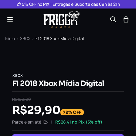
Pular para o conteúdo
💳 5% OFF no PIX | Entregas e Suporte das 09h às 21h
Início
›
XBOX
›
F1 2018 Xbox Mídia Digital
XBOX
F1 2018 Xbox Mídia Digital
R$
109,90
R$
29,90
72% OFF
Parcele em até 12x
R$
28,41
no Pix (5% off)