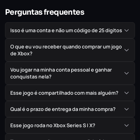
Gráficos belíssimos e novos circuitos para 2018: Paul
Perguntas frequentes
Ricard e Hockenheim
Isso é uma conta e não um código de 25 digitos
O que eu vou receber quando comprar um jogo
de Xbox?
Vou jogar na minha conta pessoal e ganhar
conquistas nela?
Esse jogo é compartilhado com mais alguém?
Qual é o prazo de entrega da minha compra?
Esse jogo roda no Xbox Series S | X?