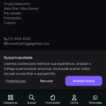
Grupos Desconto
Xbox One / Xbox Series
Pré-vendas
Promoções
Cupons
(71) 9109-6332
contato@friggagames.com
Sua privacidade
© 2026 Frigga Games. Todos os direitos reservados.
Usamos cookies para melhorar sua experiência, analisar o
tráfego e personalizar anúncios. Você pode aceitar todos,
elo
AMEX
pix
HIPER
recusar ou escolher o que permitir.
M. Pago
Preferências
Recusar
Aceitar todos
Preferências de cookies
Categorias
Buscar
Promoções
Conta
WhatsApp