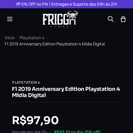
Pular para o conteúdo
💳 5% OFF no PIX | Entregas e Suporte das 09h às 21h
Início
›
Playstation 4
›
F1 2019 Anniversary Edition Playstation 4 Mídia Digital
PLAYSTATION 4
F1 2019 Anniversary Edition Playstation 4
Mídia Digital
R$
97,90
Parcele em até 12x
R$
93,01
no Pix (5% off)