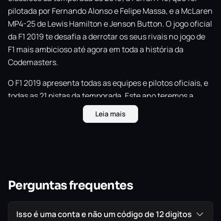
pilotada por Fernando Alonso e Felipe Massa, e a McLaren
MP4-25 de Lewis Hamilton e Jenson Button. O jogo oficial
da F1 2019 te desafia a derrotar os seus rivais no jogo de
F1 mais ambicioso até agora em toda a história da
Codemasters.
O F1 2019 apresenta todas as equipes e pilotos oficiais, e
todas as 21 pistas da temporada. Este ano teremos a
inclusão da F2 com jogadores podendo competir na
Leia mais
temporada de 2018 com George Russell, Lando Norris e
Alexander Albon. Tendo mais foco na fidelidade gráfica,
os ambientes foram melhorados e as pistas ganham vida
como nunca antes visto.
As corridas noturnas foram completamente
Perguntas frequentes
redesenhadas criando um vasto nível de realismo e o
áudio de transmissão melhorado da F1 combinado com o
Isso é uma conta e não um código de 12 digitos
visual adiciona ainda mais realismo a todos os aspectos