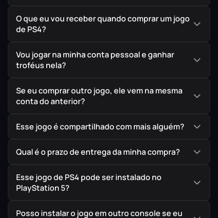
do fim de semana de corridas. Uma conexão online é
O que eu vou receber quando comprar um jogo
necessária para baixar os carros finais das equipes da F1
de PS4?
2019 (conforme aplicável) e o conteúdo da temporada de
2019 da F2.
Vou jogar na minha conta pessoal e ganhar
troféus nela?
IMPORTANTE!
Todos os jogos são ORIGINAIS comprados
Se eu comprar outro jogo, ele vem na mesma
diretamente na PlayStation Store, a Loja Oficial da Sony,
conta do anterior?
garantindo assim a melhor procedência possível para
seu jogo em mídia digital.
Esse jogo é compartilhado com mais alguém?
Qual é o prazo de entrega da minha compra?
Esse jogo de PS4 pode ser instalado no
PlayStation 5?
Posso instalar o jogo em outro console se eu