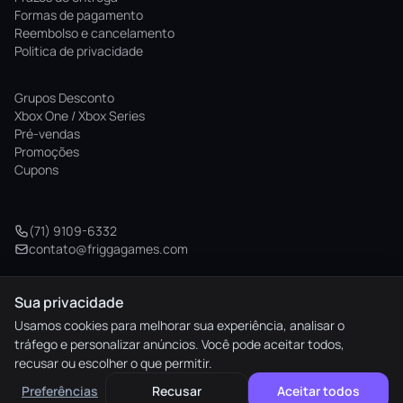
Formas de pagamento
Reembolso e cancelamento
Politica de privacidade
Grupos Desconto
Xbox One / Xbox Series
Pré-vendas
Promoções
Cupons
(71) 9109-6332
contato@friggagames.com
Sua privacidade
© 2026 Frigga Games. Todos os direitos reservados.
Usamos cookies para melhorar sua experiência, analisar o
tráfego e personalizar anúncios. Você pode aceitar todos,
elo
AMEX
pix
HIPER
recusar ou escolher o que permitir.
M. Pago
Preferências
Recusar
Aceitar todos
Preferências de cookies